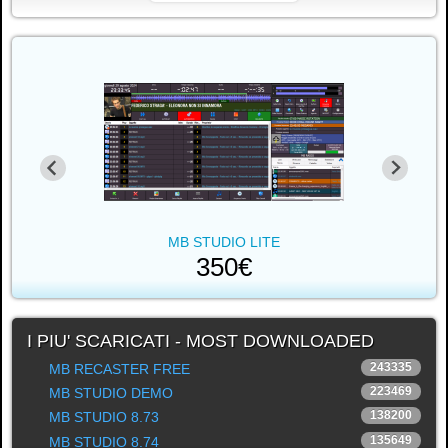
MB STUDIO LITE
350€
I PIU' SCARICATI - MOST DOWNLOADED
243335
MB RECASTER FREE
223469
MB STUDIO DEMO
138200
MB STUDIO 8.73
135649
MB STUDIO 8.74