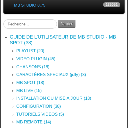
135051
MB STUDIO 8.75
R
Valider
e
c
GUIDE DE L'UTILISATEUR DE MB STUDIO - MB
h
SPOT (38)
e
PLAYLIST (20)
r
c
VIDEO PLUGIN (45)
h
CHANSONS (18)
e
r
CARACTÈRES SPÉCIAUX (jolly) (3)
MB SPOT (18)
MB LIVE (15)
INSTALLATION OU MISE À JOUR (18)
CONFIGURATION (38)
TUTORIELS VIDÉOS (5)
MB REMOTE (14)