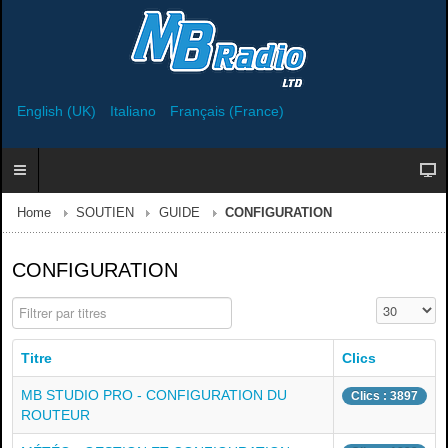
English (UK)
Italiano
Français (France)
Home
SOUTIEN
GUIDE
CONFIGURATION
CONFIGURATION
Filtrer par titres
Affichage #
Titre
Clics
MB STUDIO PRO - CONFIGURATION DU
Clics : 3897
ROUTEUR