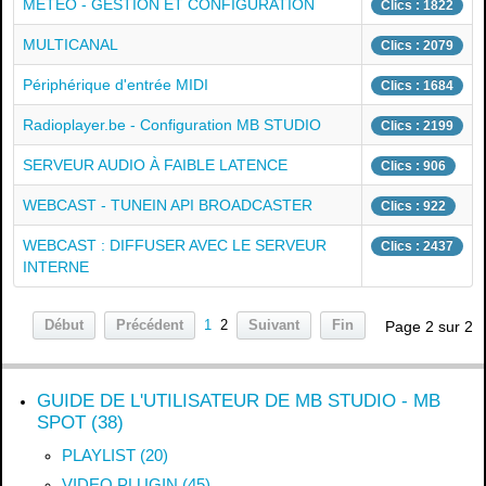
MÉTÉO - GESTION ET CONFIGURATION
Clics : 1822
MULTICANAL
Clics : 2079
Périphérique d'entrée MIDI
Clics : 1684
Radioplayer.be - Configuration MB STUDIO
Clics : 2199
SERVEUR AUDIO À FAIBLE LATENCE
Clics : 906
WEBCAST - TUNEIN API BROADCASTER
Clics : 922
WEBCAST : DIFFUSER AVEC LE SERVEUR
Clics : 2437
INTERNE
Début
Précédent
1
2
Suivant
Fin
Page 2 sur 2
GUIDE DE L'UTILISATEUR DE MB STUDIO - MB
SPOT (38)
PLAYLIST (20)
VIDEO PLUGIN (45)