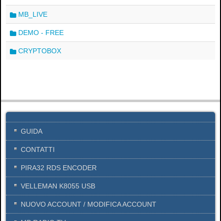
MB_LIVE
DEMO - FREE
CRYPTOBOX
×
GUIDA
CONTATTI
PIRA32 RDS ENCODER
VELLEMAN K8055 USB
NUOVO ACCOUNT / MODIFICA ACCOUNT