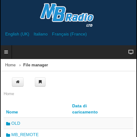
English (UK)
Italiano
Français (France)
Home
File manager
Home
Data di
Nome
caricamento
OLD
MB_REMOTE