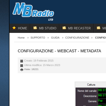
HOME
MB STUDIO
MB RECASTER
M
Home
SUPPORTO
GUIDA
CONFIGURAZIONE
CONFIG
CONFIGURAZIONE - WEBCAST - METADATA
Creato: 19 Febbraio 2015
Ultima modifica: 15 Marzo 2023
Visite: 16221