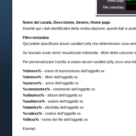
Nome del canale, Descrizione, Genere, Home page
Inserite qui i dati identificativi della vostra stazione, questi dati vi aiu
Filtro metadata
Qui potete specificare alcuni caratteri jolly che determinano cosa verra
Se lasciato vuoto verra' visualizzato interprete - titolo della canzon
Per personalizzare l'uscita si usano alcuni caratteri jolly, ecco una lista 
%timexx%
- orario di trasmissione dell'oggetto xx
%itemxx%
- titolo dell'oggetto xx
%yearxx%
- anno dell'oggetto xx
%commentxx%
- commento dell'oggetto xx
%albumxx%
- album dell'oggetto xx
%authorxx%
- autore dell'oggetto xx
%labelxx%
- etichetta dell'oggetto xx
%codexx%
- codice dell'oggetto xx
%filexx%
- nome del file dell'oggetto xx
Esempi: