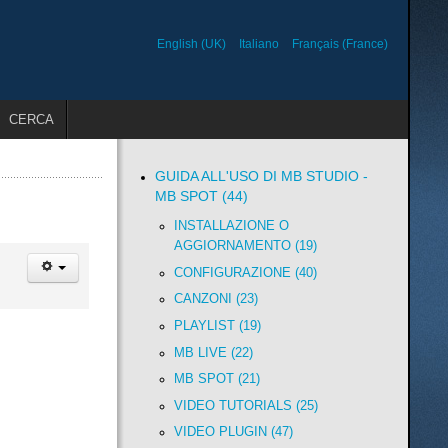
English (UK)
Italiano
Français (France)
CERCA
GUIDA ALL'USO DI MB STUDIO -
MB SPOT (44)
INSTALLAZIONE O
AGGIORNAMENTO (19)
CONFIGURAZIONE (40)
CANZONI (23)
PLAYLIST (19)
MB LIVE (22)
MB SPOT (21)
VIDEO TUTORIALS (25)
VIDEO PLUGIN (47)