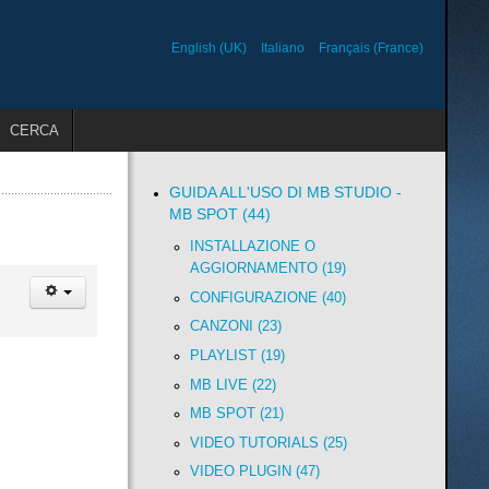
English (UK)
Italiano
Français (France)
CERCA
GUIDA ALL'USO DI MB STUDIO -
MB SPOT (44)
INSTALLAZIONE O
AGGIORNAMENTO (19)
CONFIGURAZIONE (40)
CANZONI (23)
PLAYLIST (19)
MB LIVE (22)
MB SPOT (21)
VIDEO TUTORIALS (25)
VIDEO PLUGIN (47)