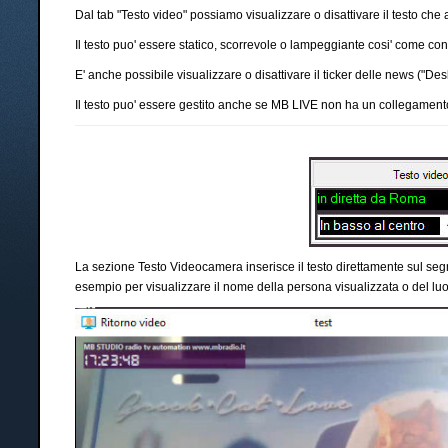
Dal tab "Testo video" possiamo visualizzare o disattivare il testo che 
Il testo puo' essere statico, scorrevole o lampeggiante cosi' come c
E' anche possibile visualizzare o disattivare il ticker delle news ("Des
Il testo puo' essere gestito anche se MB LIVE non ha un collegamen
La sezione Testo Videocamera inserisce il testo direttamente sul seg
esempio per visualizzare il nome della persona visualizzata o del luo