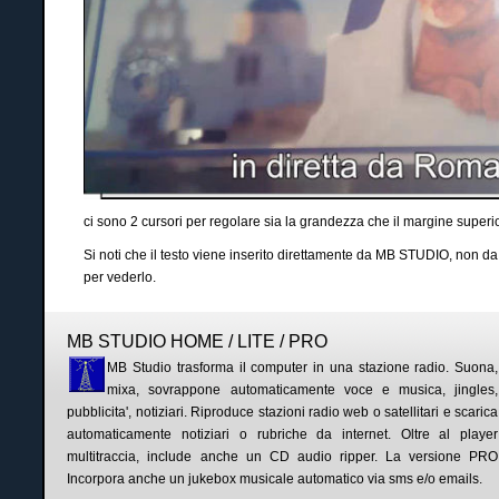
ci sono 2 cursori per regolare sia la grandezza che il margine superior
Si noti che il testo viene inserito direttamente da MB STUDIO, non da M
per vederlo.
MB STUDIO HOME / LITE / PRO
MB Studio trasforma il computer in una stazione radio. Suona,
mixa, sovrappone automaticamente voce e musica, jingles,
pubblicita', notiziari. Riproduce stazioni radio web o satellitari e scarica
automaticamente notiziari o rubriche da internet. Oltre al player
multitraccia, include anche un CD audio ripper. La versione PRO
Incorpora anche un jukebox musicale automatico via sms e/o emails.