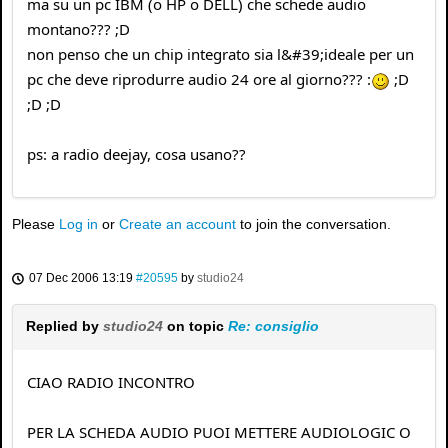
ma su un pc IBM (o HP o DELL) che schede audio
montano??? ;D
non penso che un chip integrato sia l&#39;ideale per un
pc che deve riprodurre audio 24 ore al giorno??? :
;D
;D ;D
ps: a radio deejay, cosa usano??
Please
Log in
or
Create an account
to join the conversation.
07 Dec 2006 13:19
#20595
by
studio24
Replied by
studio24
on topic
Re: consiglio
CIAO RADIO INCONTRO
PER LA SCHEDA AUDIO PUOI METTERE AUDIOLOGIC O