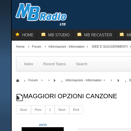
HOME
MB STUDIO
MB RECASTER
M
Home
Forum
Informazioni - Information
IDEE E SUGGERIMENTI
Index
Recent Topics
Search
Forum
Informazioni - Information
MAGGIORI OPZIONI CANZONE
Start
Prev
1
Next
End
alvin