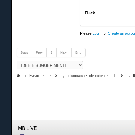
Flack
Please
Log in
or
Create an accou
Start
Prev
1
Next
End
Forum
Informazioni - Information
MB LIVE