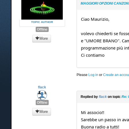
MAGGIORI OPZIONI CANZON
Ciao Maurizio,
TOPIC AUTHOR
Offline
volevo chiederti se foss
More
e "UMORE BRANO". Campi 
programmazione più inte
Ci contiamo
Please
Log in
or
Create an accou
flack
Replied by
flack
on topic
Re:
Offline
More
Mi associo!!
Sarebbe un passo in ava
Buona radio a tutti!