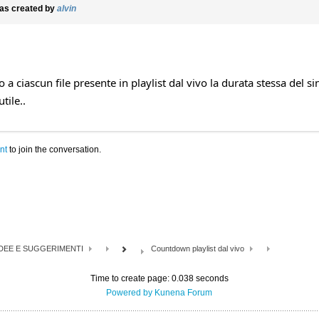
as created by
alvin
no a ciascun file presente in playlist dal vivo la durata stessa de
tile..
nt
to join the conversation.
IDEE E SUGGERIMENTI
Countdown playlist dal vivo
Time to create page: 0.038 seconds
Powered by
Kunena Forum