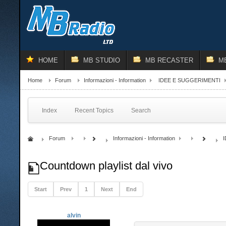
HOME
MB STUDIO
MB RECASTER
M
Home
Forum
Informazioni - Information
IDEE E SUGGERIMENTI
Index
Recent Topics
Search
Forum
Informazioni - Information
Countdown playlist dal vivo
Start
Prev
1
Next
End
alvin