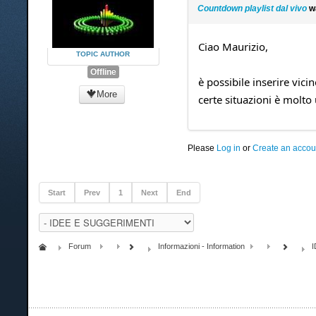
Countdown playlist dal vivo
w
Ciao Maurizio,
TOPIC AUTHOR
Offline
è possibile inserire vici
More
certe situazioni è molto u
Please
Log in
or
Create an accou
Start
Prev
1
Next
End
Forum
Informazioni - Information