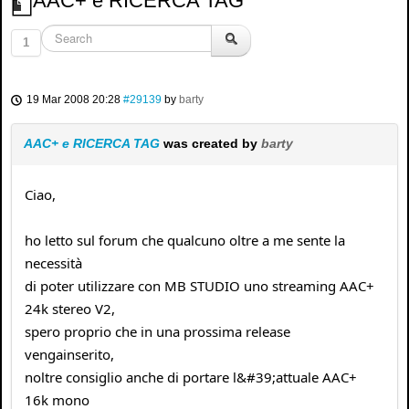
AAC+ e RICERCA TAG
1
19 Mar 2008 20:28
#29139
by
barty
AAC+ e RICERCA TAG
was created by
barty
Ciao,
ho letto sul forum che qualcuno oltre a me sente la
necessità
di poter utilizzare con MB STUDIO uno streaming AAC+
24k stereo V2,
spero proprio che in una prossima release
vengainserito,
noltre consiglio anche di portare l&#39;attuale AAC+
16k mono