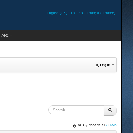
English (UK)
Italiano
Français (France)
EARCH
Log in
08 Sep 2009 22:51
#41940