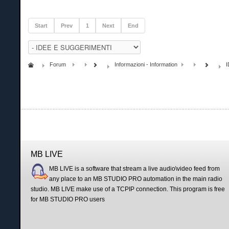
Start
Prev
1
Next
End
Forum
Informazioni - Information
MB LIVE
MB LIVE is a software that stream a live audio\video feed from
any place to an MB STUDIO PRO automation in the main radio
studio. MB LIVE make use of a TCPIP connection. This program is free
for MB STUDIO PRO users