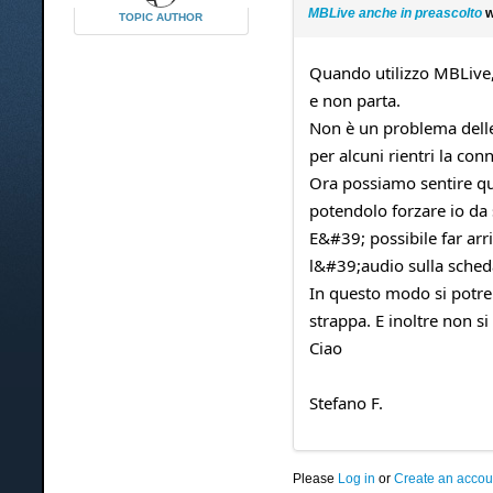
MBLive anche in preascolto
w
TOPIC AUTHOR
Quando utilizzo MBLive,
e non parta.
Non è un problema delle 
per alcuni rientri la conn
Ora possiamo sentire qu
potendolo forzare io da 
E&#39; possibile far ar
l&#39;audio sulla sched
In questo modo si potreb
strappa. E inoltre non s
Ciao
Stefano F.
Please
Log in
or
Create an accou