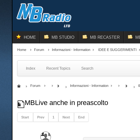
HOME
MB STUDIO
MB RECASTER
M
Home
Forum
Informazioni - Information
IDEE E SUGGERIMENTI
Index
Recent Topics
Search
Forum
Informazioni - Information
MBLive anche in preascolto
Start
Prev
1
Next
End