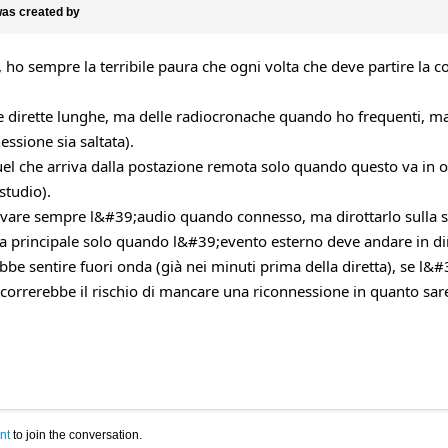
as created by
 ho sempre la terribile paura che ogni volta che deve partire la
dirette lunghe, ma delle radiocronache quando ho frequenti, ma br
essione sia saltata).
el che arriva dalla postazione remota solo quando questo va in on
studio).
rivare sempre l&#39;audio quando connesso, ma dirottarlo sulla s
a principale solo quando l&#39;evento esterno deve andare in di
be sentire fuori onda (già nei minuti prima della diretta), se l&#
i correrebbe il rischio di mancare una riconnessione in quanto sa
nt
to join the conversation.