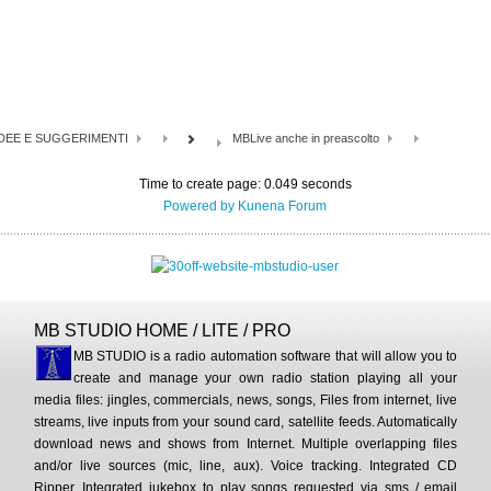
IDEE E SUGGERIMENTI
MBLive anche in preascolto
Time to create page: 0.049 seconds
Powered by
Kunena Forum
MB STUDIO HOME / LITE / PRO
MB STUDIO is a radio automation software that will allow you to
create and manage your own radio station playing all your
media files: jingles, commercials, news, songs, Files from internet, live
streams, live inputs from your sound card, satellite feeds. Automatically
download news and shows from Internet. Multiple overlapping files
and/or live sources (mic, line, aux). Voice tracking. Integrated CD
Ripper. Integrated jukebox to play songs requested via sms / email