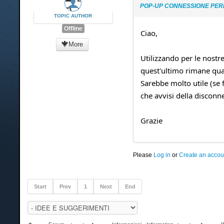
POP-UP CONNESSIONE PER
TOPIC AUTHOR
Offline
Ciao,
More
Utilizzando per le nos
quest'ultimo rimane qua
Sarebbe molto utile (se
che avvisi della disconn
Grazie
Please
Log in
or
Create an accou
Start
Prev
1
Next
End