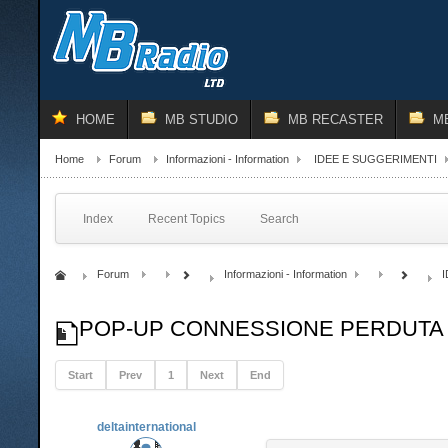
HOME
MB STUDIO
MB RECASTER
M
Home
Forum
Informazioni - Information
IDEE E SUGGERIMENTI
Index
Recent Topics
Search
Forum
Informazioni - Information
POP-UP CONNESSIONE PERDUTA 
Start
Prev
1
Next
End
deltainternational