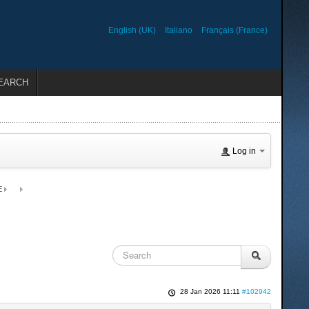
English (UK)
Italiano
Français (France)
EARCH
Log in
E
28 Jan 2026 11:11
#102942