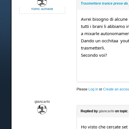
Trasmettere trance prese da
TOPIC AUTHOR
Avrei bisogno di alcune
tutti i brani li abbiamo 
a mixarle autonomamen
Dando un occhitaa youtu
trasmetterli.
Secondo voi?
Please
Log in
or
Create an accou
giancarlo
Replied by
giancarlo
on topic
Ho visto che cercate set