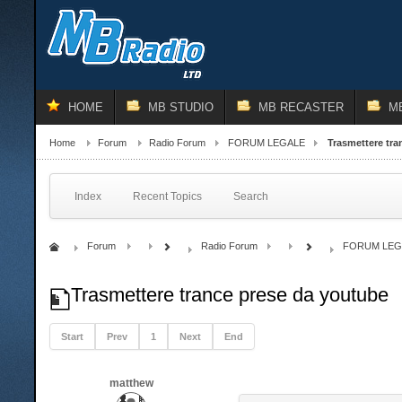
HOME
MB STUDIO
MB RECASTER
M
Home
Forum
Radio Forum
FORUM LEGALE
Trasmettere tr
Index
Recent Topics
Search
Forum
Radio Forum
FORUM LEG
Trasmettere trance prese da youtube
Start
Prev
1
Next
End
matthew