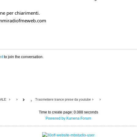
ne per chiarimenti.
rammiradiofmeweb.com
nt
to join the conversation.
ALE
Trasmettere trance prese da youtube
Time to create page: 0.088 seconds
Powered by
Kunena Forum