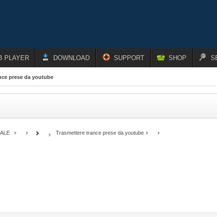
B PLAYER
DOWNLOAD
SUPPORT
SHOP
S
ance prese da youtube
ALE
Trasmettere trance prese da youtube