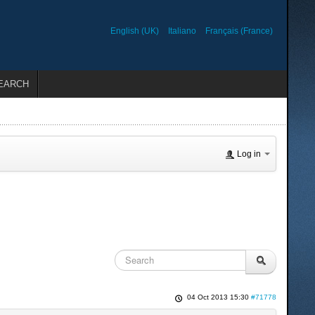
English (UK)
Italiano
Français (France)
EARCH
Log in
04 Oct 2013 15:30
#71778