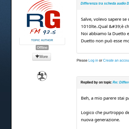
Differenza tra scheda audio 
Salve, volevo sapere se 
1010lte..Qual &#39;è c
Noi abbiamo la Duetto 
Duetto non può esse mon
TOPIC AUTHOR
Offline
More
Please
Log in
or
Create an accou
Replied by
on topic
Re: Diffe
Beh, a mio parere stai p
Logico che purtroppo dev
nuova generazione.