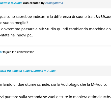
Duetto e M-Audio
was created by
radiogamma
qualcuno saprebbe indicarmi la differenza di suono tra L&#39;aud
he suona meglio?
e dovremmo passare a Mb Studio quindi cambiando macchina dov
tata nei nuovi pc..
nt
to join the conversation.
renza tra scheda audio Duetto e M-Audio
arlando di due ottime schede, sia la Audiologic che la M-Audio.
i puntare sulla seconda se vuoi gestire in maniera ottimale MbStu