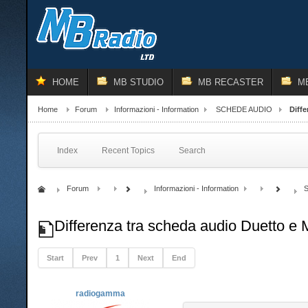
HOME
MB STUDIO
MB RECASTER
M
Home
Forum
Informazioni - Information
SCHEDE AUDIO
Diff
Index
Recent Topics
Search
Forum
Informazioni - Information
Differenza tra scheda audio Duetto e
Start
Prev
1
Next
End
radiogamma