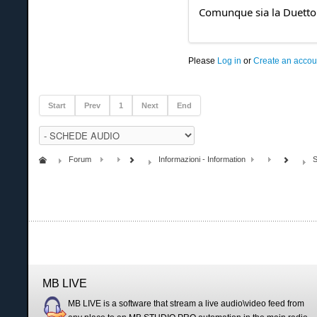
Comunque sia la Duetto 
Please
Log in
or
Create an accou
Start
Prev
1
Next
End
Forum
Informazioni - Information
MB LIVE
MB LIVE is a software that stream a live audio\video feed from