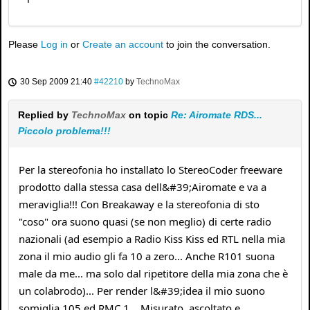
Please
Log in
or
Create an account
to join the conversation.
30 Sep 2009 21:40
#42210
by
TechnoMax
Replied by
TechnoMax
on topic
Re: Airomate RDS...
Piccolo problema!!!
Per la stereofonia ho installato lo StereoCoder freeware
prodotto dalla stessa casa dell&#39;Airomate e va a
meraviglia!!! Con Breakaway e la stereofonia di sto
"coso" ora suono quasi (se non meglio) di certe radio
nazionali (ad esempio a Radio Kiss Kiss ed RTL nella mia
zona il mio audio gli fa 10 a zero... Anche R101 suona
male da me... ma solo dal ripetitore della mia zona che è
un colabrodo)... Per render l&#39;idea il mio suono
somiglia 105 ed RMC 1... Misurato, ascoltato e