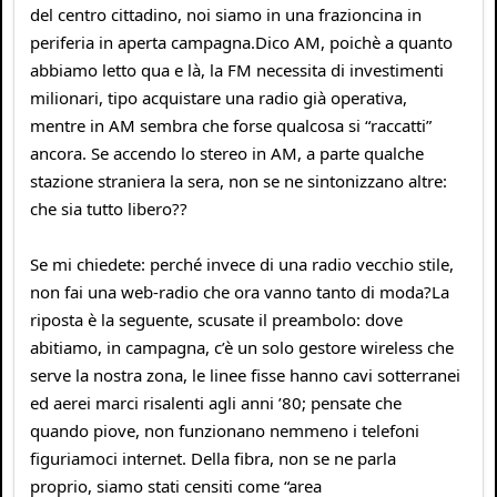
del centro cittadino, noi siamo in una frazioncina in
periferia in aperta campagna.Dico AM, poichè a quanto
abbiamo letto qua e là, la FM necessita di investimenti
milionari, tipo acquistare una radio già operativa,
mentre in AM sembra che forse qualcosa si “raccatti”
ancora. Se accendo lo stereo in AM, a parte qualche
stazione straniera la sera, non se ne sintonizzano altre:
che sia tutto libero??
Se mi chiedete: perché invece di una radio vecchio stile,
non fai una web-radio che ora vanno tanto di moda?La
riposta è la seguente, scusate il preambolo: dove
abitiamo, in campagna, c’è un solo gestore wireless che
serve la nostra zona, le linee fisse hanno cavi sotterranei
ed aerei marci risalenti agli anni ’80; pensate che
quando piove, non funzionano nemmeno i telefoni
figuriamoci internet. Della fibra, non se ne parla
proprio, siamo stati censiti come “area