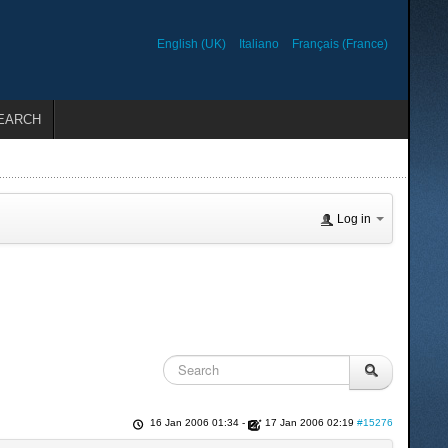
English (UK)
Italiano
Français (France)
EARCH
Log in
16 Jan 2006 01:34
-
17 Jan 2006 02:19
#15276