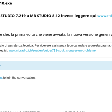
10.exe
STUDIO 7.219 a MB STUDIO 8.12 invece leggere qui:
www.mbr
che, la prima volta che viene avviata, la nuova versione generi un
rvizio di assistenza tecnica. Per ricevere assistenza tecnica andare a questa pagina:
ez ici:
www.mbradio.it/fr/soutien/guide/713-sout...signaler-un-probleme
by
.
nt
to join the conversation.