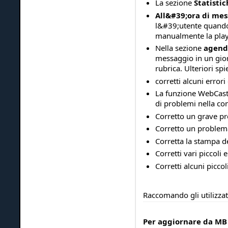
La sezione
Statistic
All&#39;ora di mes
l&#39;utente quando
manualmente la playli
Nella sezione
agend
messaggio in un giorn
rubrica. Ulteriori s
corretti alcuni errori
La funzione WebCast 
di problemi nella co
Corretto un grave pro
Corretto un problema 
Corretta la stampa d
Corretti vari piccoli 
Corretti alcuni picc
Raccomando gli utilizza
Per aggiornare da MB 