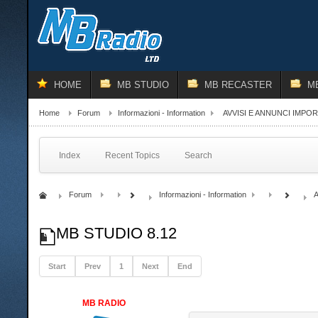
HOME
MB STUDIO
MB RECASTER
M
Home
Forum
Informazioni - Information
AVVISI E ANNUNCI IMPO
Index
Recent Topics
Search
Forum
Informazioni - Information
A
MB STUDIO 8.12
Start
Prev
1
Next
End
MB RADIO