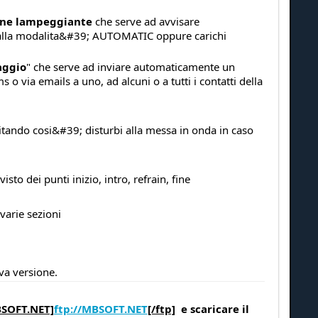
one lampeggiante
che serve ad avvisare
 alla modalita&#39; AUTOMATIC oppure carichi
aggio
" che serve ad inviare automaticamente un
 via emails a uno, ad alcuni o a tutti i contatti della
itando cosi&#39; disturbi alla messa in onda in caso
o dei punti inizio, intro, refrain, fine
 varie sezioni
va versione.
BSOFT.NET]
ftp://MBSOFT.NET
[/ftp]
e scaricare il