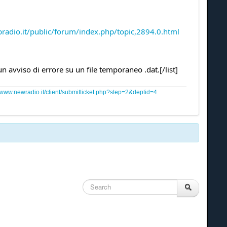
adio.it/public/forum/index.php/topic,2894.0.html
 avviso di errore su un file temporaneo .dat.[/list]
www.newradio.it/client/submitticket.php?step=2&deptid=4