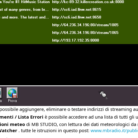
possibile aggiungere, eliminare o testare indirizzi di streaming 
enti / Lista Errori
è possibile accedere ad una lista di tutti gli
ioni meteo
di MB STUDIO, con lettura dei dati meteorologici da
Watcher
. tutte le istruzioni in questo post:
www.mbradio.it/publi