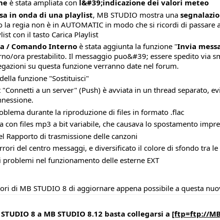
he
è stata ampliata con
l&#39;indicazione dei valori meteo
sa in onda di una playlist
, MB STUDIO mostra una
segnalazi
 la regia non è in AUTOMATIC in modo che si ricordi di passare
st con il tasto Carica Playlist
a / Comando Interno
è stata aggiunta la funzione "
Invia mess
o/ora prestabilito. Il messaggio puo&#39; essere spedito via sms o
piegazioni su questa funzione verranno date nel forum.
 della funzione "Sostituisci"
"Connetti a un server" (Push) è avviata in un thread separato, ev
nnessione.
blema durante la riproduzione di files in formato .flac
con files mp3 a bit variabile, che causava lo spostamento imprevist
el Rapporto di trasmissione delle canzoni
errori del centro messaggi, e diversificato il colore di sfondo tra le
oli problemi nel funzionamento delle esterne EXT
tori di MB STUDIO 8 di aggiornare appena possibile a questa nuo
STUDIO 8 a MB STUDIO 8.12 basta collegarsi a
[ftp=ftp://M