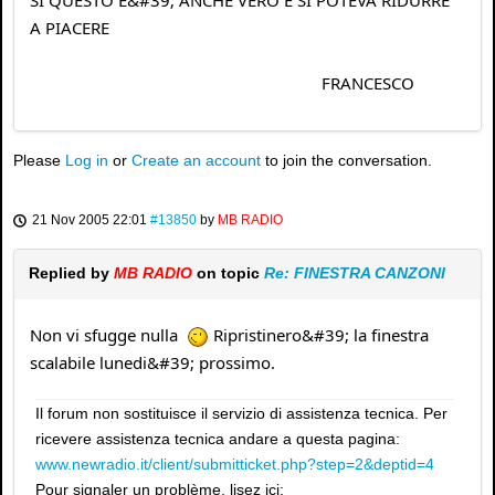
SI QUESTO E&#39; ANCHE VERO E SI POTEVA RIDURRE
A PIACERE
FRANCESCO
Please
Log in
or
Create an account
to join the conversation.
21 Nov 2005 22:01
#13850
by
MB RADIO
Replied by
MB RADIO
on topic
Re: FINESTRA CANZONI
Non vi sfugge nulla
Ripristinero&#39; la finestra
scalabile lunedi&#39; prossimo.
Il forum non sostituisce il servizio di assistenza tecnica. Per
ricevere assistenza tecnica andare a questa pagina:
www.newradio.it/client/submitticket.php?step=2&deptid=4
Pour signaler un problème, lisez ici: