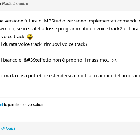
by
Radio Incontro
e versione futura di MBStudio verranno implementati comandi logi
empio, se in scaletta fosse programmato un voice track2 e il bra
 voice track!
i durata voice track, rimuovi voice track)
 bianco e l&#39;effetto non è proprio il massimo... :-\
, ma la cosa potrebbe estendersi a molti altri ambiti del program
nt
to join the conversation.
di logici