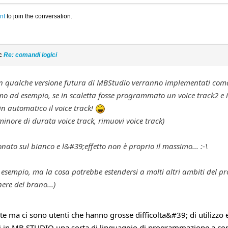
nt
to join the conversation.
ic
Re: comandi logici
in qualche versione futura di MBStudio verranno implementati comand
mo ad esempio, se in scaletta fosse programmato un voice track2 e 
in automatico il voice track!
minore di durata voice track, rimuovi voice track)
nato sul bianco e l&#39;effetto non è proprio il massimo... :-\
 esempio, ma la cosa potrebbe estendersi a molti altri ambiti del p
ere del brano...)
te ma ci sono utenti che hanno grosse difficolta&#39; di utilizz
i in MB STUDIO una sorta di linguaggio di programmazione a con