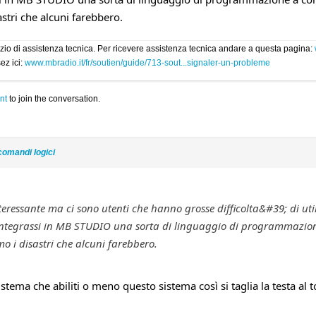
tri che alcuni farebbero.
rvizio di assistenza tecnica. Per ricevere assistenza tecnica andare a questa pagina:
ez ici:
www.mbradio.it/fr/soutien/guide/713-sout...signaler-un-probleme
nt
to join the conversation.
comandi logici
teressante ma ci sono utenti che hanno grosse difficolta&#39; di ut
ntegrassi in MB STUDIO una sorta di linguaggio di programmazion
o i disastri che alcuni farebbero.
istema che abiliti o meno questo sistema così si taglia la testa al t