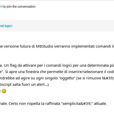
nt
to join the conversation.
di logici
he versione futura di MBStudio verranno implementati comandi log
 Un flag da attivare per i comandi logici per una determinata pla
e". Si apre una finestra che permette di inserire/selezionare il co
 andrebbe ad agire su ogni singolo "oggetto" (se si rimuove l&#39;o
cript salta fuori un alert...)
e
le. Certo non rispetta la raffinata "semplicita&#39;" attuale.