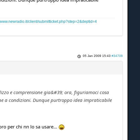
www.newradio.it/client/submitticket.php?step=2&deptid=4
05 Jan 2009 15:43
#34708
ilizzo e comprensione gia&#39; ora, figuriamoci cosa
e a condizioni. Dunque purtroppo idea impraticabile
oro per chi nn lo sa usare...