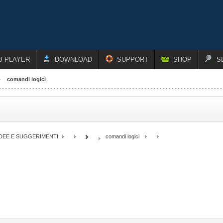
B PLAYER
DOWNLOAD
SUPPORT
SHOP
S
comandi logici
IDEE E SUGGERIMENTI
comandi logici