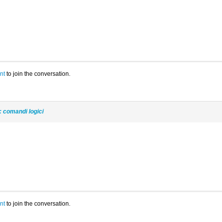
nt
to join the conversation.
: comandi logici
nt
to join the conversation.