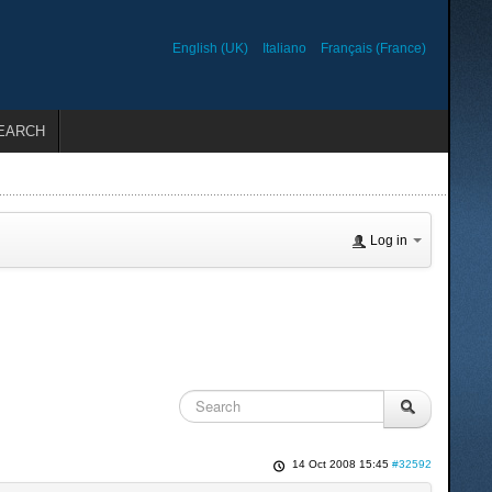
English (UK)
Italiano
Français (France)
EARCH
Log in
14 Oct 2008 15:45
#32592