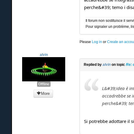
perche&#39; temo i disas
Il forum non sostituisce il se
Pour signaler un problème, lis
Please
Log in
or
Create an accou
alvin
Replied by
alvin
on topic
Re: 
Offline
L&#39;idea è in
More
accadrebbe se i
perche&#39; tem
Si potrebbe adottare il s