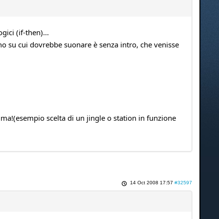
ci (if-then)...
no su cui dovrebbe suonare è senza intro, che venisse
ma!(esempio scelta di un jingle o station in funzione
14 Oct 2008 17:57
#32597