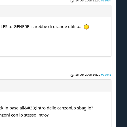
14 Oct 2008 21:05
#32604
NGLES to GENERE sarebbe di grande utilità...
15 Oct 2008 19:20
#32641
k in base all&#39;intro delle canzoni,o sbaglio?
zoni con lo stesso intro?