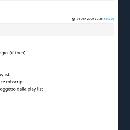
06 Jan 2009 10:35
#34726
ici (if-then)
ylist.
dice mbscript
ggetto dalla play list