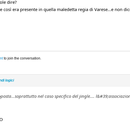
ole dire?
 così era presente in quella maledetta regia di Varese...e non dico
nt
to join the conversation.
di logici
osta...soprattutto nel caso specifico del jingle.... l&#39;associaz
TO