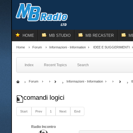
HOME
MB STUDIO
MB RECASTER
M
Home
Forum
Informazioni - Information
IDEE E SUGGERIMENTI
Index
Recent Topics
Search
Forum
Informazioni - Information
comandi logici
Start
Prev
1
Next
End
Radio Incontro