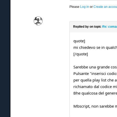
Please
Log in
or
Create an accou
Replied by
on topic
Re: coman
quote]
mi chiedevo se in qualc
[/quote]
Sarebbe una grande cosa.
Pulsante "inserisci codic
per quella play list che
richiamato dal codice mbs
Bhe qualcosa del gener
Mbscript, non sarebbe ma