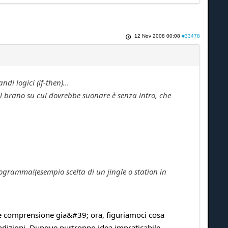
12 Nov 2008 00:08
#33478
i logici (if-then)...
il brano su cui dovrebbe suonare è senza intro, che
rogramma!(esempio scelta di un jingle o station in
o e comprensione gia&#39; ora, figuriamoci cosa
dizioni. Dunque purtroppo idea impraticabile