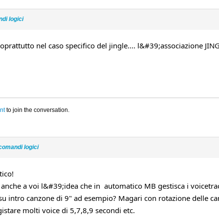
di logici
oprattutto nel caso specifico del jingle.... l&#39;associazione JI
nt
to join the conversation.
comandi logici
tico!
anche a voi l&#39;idea che in automatico MB gestisca i voicetrac
su intro canzone di 9" ad esempio? Magari con rotazione delle can
stare molti voice di 5,7,8,9 secondi etc.