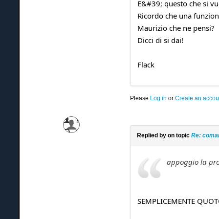
E&#39; questo che si vu
Ricordo che una funzione
Maurizio che ne pensi?
Dicci di si dai!
Flack
Please
Log in
or
Create an accou
Replied by
on topic
Re: coman
appoggio la prop
SEMPLICEMENTE QUO