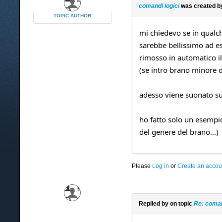
comandi logici
was created 
TOPIC AUTHOR
mi chiedevo se in qualch
sarebbe bellissimo ad es
rimosso in automatico il
(se intro brano minore d
adesso viene suonato sul
ho fatto solo un esempio
del genere del brano...)
Please
Log in
or
Create an accou
Replied by
on topic
Re: coman