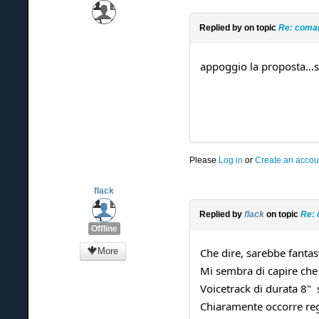
Replied by
on topic
Re: coman
appoggio la proposta...s
Please
Log in
or
Create an accou
flack
Replied by
flack
on topic
Re: 
Offline
More
Che dire, sarebbe fantas
Mi sembra di capire che 
Voicetrack di durata 8" 
Chiaramente occorre regi