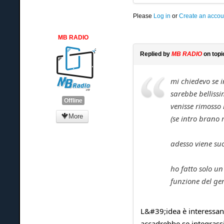
Please
Log in
or
Create an accou
MB RADIO
Replied by
MB RADIO
on top
mi chiedevo se 
sarebbe bellissi
Offline
venisse rimosso 
More
(se intro brano 
adesso viene suo
ho fatto solo un
funzione del gen
L&#39;idea è interessan
accadrebbe se integrass