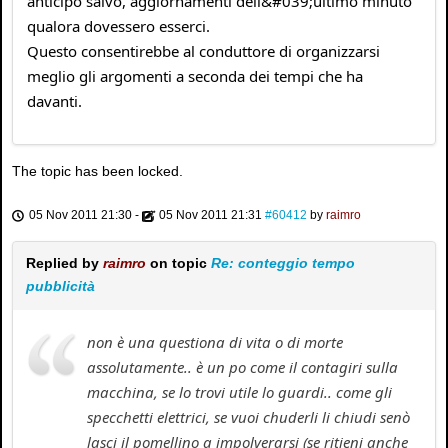
anticipo salvo, aggiornamenti dell&#039;ultimo minuto
qualora dovessero esserci.
Questo consentirebbe al conduttore di organizzarsi
meglio gli argomenti a seconda dei tempi che ha
davanti.
The topic has been locked.
05 Nov 2011 21:30
-
05 Nov 2011 21:31
#60412
by
raimro
Replied by
raimro
on topic
Re: conteggio tempo
pubblicità
non è una questiona di vita o di morte
assolutamente.. è un po come il contagiri sulla
macchina, se lo trovi utile lo guardi.. come gli
specchetti elettrici, se vuoi chuderli li chiudi senò
lasci il pomellino a impolverarsi (se ritieni anche