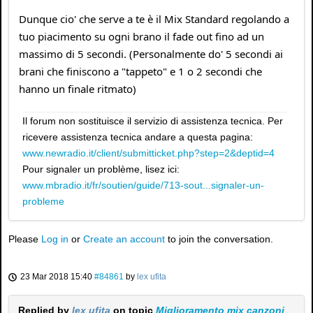
Dunque cio' che serve a te è il Mix Standard regolando a
tuo piacimento su ogni brano il fade out fino ad un
massimo di 5 secondi. (Personalmente do' 5 secondi ai
brani che finiscono a "tappeto" e 1 o 2 secondi che
hanno un finale ritmato)
Il forum non sostituisce il servizio di assistenza tecnica. Per
ricevere assistenza tecnica andare a questa pagina:
www.newradio.it/client/submitticket.php?step=2&deptid=4
Pour signaler un problème, lisez ici:
www.mbradio.it/fr/soutien/guide/713-sout...signaler-un-
probleme
Please
Log in
or
Create an account
to join the conversation.
23 Mar 2018 15:40
#84861
by
lex ufita
Replied by
lex ufita
on topic
Miglioramento mix canzoni