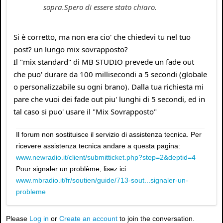
sopra.Spero di essere stato chiaro.
Si è corretto, ma non era cio' che chiedevi tu nel tuo
post? un lungo mix sovrapposto?
Il "mix standard" di MB STUDIO prevede un fade out
che puo' durare da 100 millisecondi a 5 secondi (globale
o personalizzabile su ogni brano). Dalla tua richiesta mi
pare che vuoi dei fade out piu' lunghi di 5 secondi, ed in
tal caso si puo' usare il "Mix Sovrapposto"
Il forum non sostituisce il servizio di assistenza tecnica. Per
ricevere assistenza tecnica andare a questa pagina:
www.newradio.it/client/submitticket.php?step=2&deptid=4
Pour signaler un problème, lisez ici:
www.mbradio.it/fr/soutien/guide/713-sout...signaler-un-
probleme
Please
Log in
or
Create an account
to join the conversation.