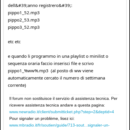
dell&#39;anno registrero&#39;:
pippo1_52.mp3
pippo2_53.mp3
pippo3_52.mp3
etc etc
e quando li programmo in una playlist o minilist o
sequenza oraria faccio inserisci file e scrivo
pippo1_%ww%.mp3 (al posto di ww viene
automaticamente cercato il numero di settimana
corrente)
Il forum non sostituisce il servizio di assistenza tecnica. Per
ricevere assistenza tecnica andare a questa pagina:
www.newradio.it/client/submitticket.php?step=2&deptid=4
Pour signaler un problème, lisez ici:
www.mbradio.it/fr/soutien/guide/713-sout...signaler-un-