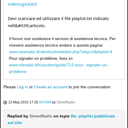
ml#msg43065
Devi scaricare ed utilizzare il file playlist.txt indicato
nell&#039;articolo.
Il forum non sostituisce il servizio di assistenza tecnica. Per
ricevere assistenza tecnica andare a questa pagina:
www.newradio.it/client/submitticket.php?step=2&deptid=4
Pour signaler un problème, lisez ici:
www.mbradio.it/fr/soutien/guide/713-sout...signaler-un-
probleme
Please
Log in
or
Create an account
to join the conversation.
13 May 2010 17:35
#47899
by
StreetRadio
Replied by
StreetRadio
on topic
Re: playlist pubblicata
sul sito