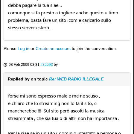
debba pagare la tua siae...
comunque si fa presto a togliere anche questo ultimo
problema, basta fare un sito .com e caricarlo sullo
stesso server estero..
Please
Log in
or
Create an account
to join the conversation.
08 Feb 2009 03:31
#35593
by
Replied by
on topic
Re: WEB RADIO ILLEGALE
forse mi sono espresso male e me ne scuso ,
è chiaro che lo streaming non lo fà il sito, ci
mancherebbe !!! Sul sito però ascolti la musica
streammata , che sia tua o di altri non ha importanza .
Per la siae se in un sito ( dominio intestato a persona o