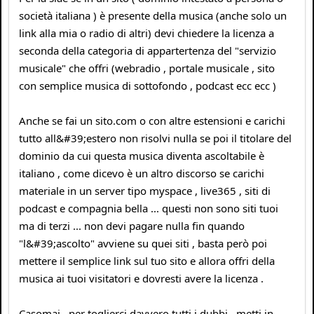
società italiana ) è presente della musica (anche solo un
link alla mia o radio di altri) devi chiedere la licenza a
seconda della categoria di appartertenza del "servizio
musicale" che offri (webradio , portale musicale , sito
con semplice musica di sottofondo , podcast ecc ecc )
Anche se fai un sito.com o con altre estensioni e carichi
tutto all&#39;estero non risolvi nulla se poi il titolare del
dominio da cui questa musica diventa ascoltabile è
italiano , come dicevo è un altro discorso se carichi
materiale in un server tipo myspace , live365 , siti di
podcast e compagnia bella ... questi non sono siti tuoi
ma di terzi ... non devi pagare nulla fin quando
"l&#39;ascolto" avviene su quei siti , basta però poi
mettere il semplice link sul tuo sito e allora offri della
musica ai tuoi visitatori e dovresti avere la licenza .
Casomai , per toglierci davvero tutti i dubbi , metti in