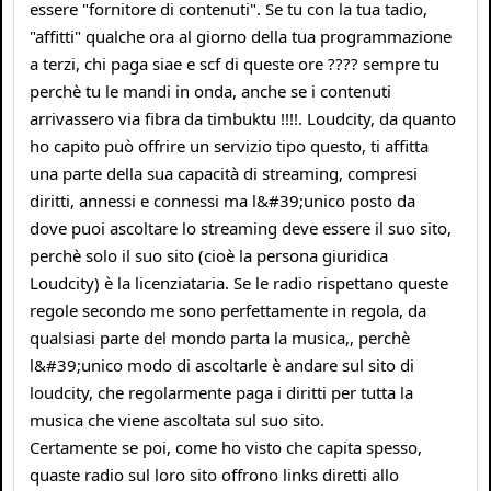
essere "fornitore di contenuti". Se tu con la tua tadio,
"affitti" qualche ora al giorno della tua programmazione
a terzi, chi paga siae e scf di queste ore ???? sempre tu
perchè tu le mandi in onda, anche se i contenuti
arrivassero via fibra da timbuktu !!!!. Loudcity, da quanto
ho capito può offrire un servizio tipo questo, ti affitta
una parte della sua capacità di streaming, compresi
diritti, annessi e connessi ma l&#39;unico posto da
dove puoi ascoltare lo streaming deve essere il suo sito,
perchè solo il suo sito (cioè la persona giuridica
Loudcity) è la licenziataria. Se le radio rispettano queste
regole secondo me sono perfettamente in regola, da
qualsiasi parte del mondo parta la musica,, perchè
l&#39;unico modo di ascoltarle è andare sul sito di
loudcity, che regolarmente paga i diritti per tutta la
musica che viene ascoltata sul suo sito.
Certamente se poi, come ho visto che capita spesso,
quaste radio sul loro sito offrono links diretti allo