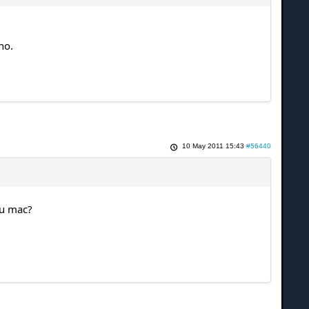
no.
10 May 2011 15:43
#56440
su mac?