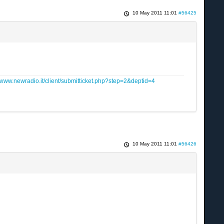
10 May 2011 11:01
#56425
www.newradio.it/client/submitticket.php?step=2&deptid=4
10 May 2011 11:01
#56426