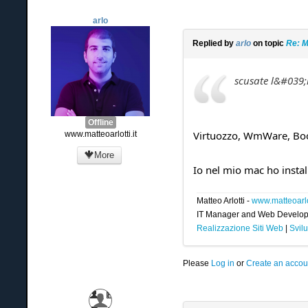
arlo
Replied by
arlo
on topic
Re: M
scusate l&#039;
Offline
Virtuozzo, WmWare, Boo
www.matteoarlotti.it
More
Io nel mio mac ho install
Matteo Arlotti -
www.matteoarlot
IT Manager and Web Develop
Realizzazione Siti Web
|
Svilu
Please
Log in
or
Create an accou