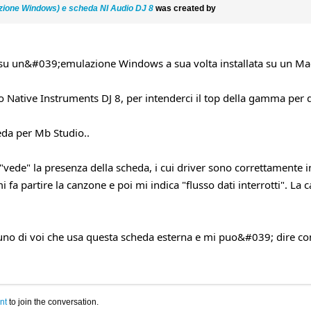
zione Windows) e scheda NI Audio DJ 8
was created by
 su un&#039;emulazione Windows a sua volta installata su un Ma
 Native Instruments DJ 8, per intenderci il top della gamma per q
eda per Mb Studio..
ede" la presenza della scheda, i cui driver sono correttamente i
 mi fa partire la canzone e poi mi indica "flusso dati interrotti"
o di voi che usa questa scheda esterna e mi puo&#039; dire co
nt
to join the conversation.