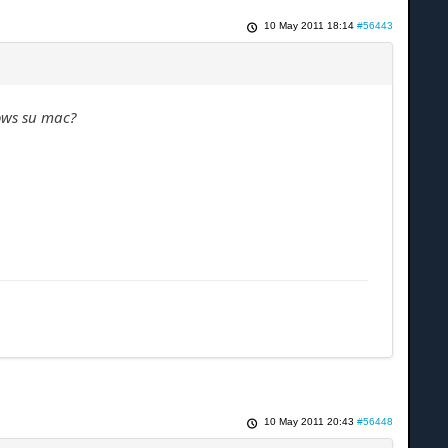
10 May 2011 18:14
#56443
ows su mac?
10 May 2011 20:43
#56448