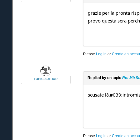
grazie per la pronta risp
provo questa sera perchè
Please
Log in
or
Create an accou
Replied by
on topic
Re: Mb St
TOPIC AUTHOR
scusate l&#039;intromi
Please
Log in
or
Create an accou