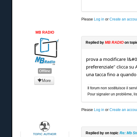
Please
Log in
or
Create an accou
MB RADIO
Replied by
MB RADIO
on top
prova a modificare l&#03
preferenziale" clicca su
Offline
una tacca fino a quando 
More
Il forum non sostituisce il se
Pour signaler un problème, lis
Please
Log in
or
Create an accou
Replied by
on topic
Re: Mb St
TOPIC AUTHOR