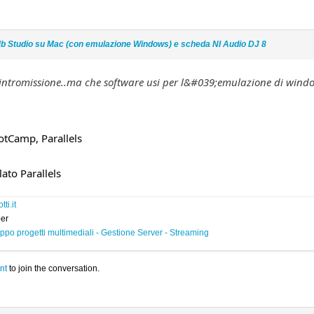
b Studio su Mac (con emulazione Windows) e scheda NI Audio DJ 8
intromissione..ma che software usi per l&#039;emulazione di wind
tCamp, Parallels
ato Parallels
ti.it
er
ppo progetti multimediali - Gestione Server - Streaming
nt
to join the conversation.