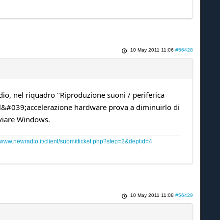
10 May 2011 11:06
#56428
io, nel riquadro "Riproduzione suoni / periferica
ell&#039;accelerazione hardware prova a diminuirlo di
vviare Windows.
www.newradio.it/client/submitticket.php?step=2&deptid=4
10 May 2011 11:08
#56429