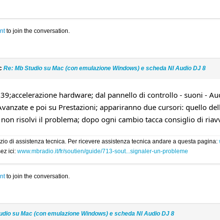
nt
to join the conversation.
ic
Re: Mb Studio su Mac (con emulazione Windows) e scheda NI Audio DJ 8
9;accelerazione hardware; dal pannello di controllo - suoni - Aud
 Avanzate e poi su Prestazioni; appariranno due cursori: quello d
non risolvi il problema; dopo ogni cambio tacca consiglio di ria
rvizio di assistenza tecnica. Per ricevere assistenza tecnica andare a questa pagina:
ez ici:
www.mbradio.it/fr/soutien/guide/713-sout...signaler-un-probleme
nt
to join the conversation.
udio su Mac (con emulazione Windows) e scheda NI Audio DJ 8