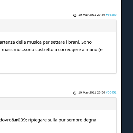
10 May 2011 20:49
#56450
artenza della musica per settare i brani. Sono
 il massimo...sono costretto a correggere a mano (e
10 May 2011 20:56
#56451
 dovro&#039; ripiegare sulla pur sempre degna