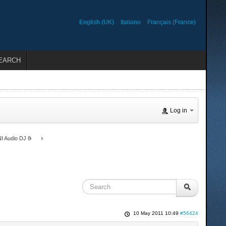
English (UK)
Italiano
Français (France)
EARCH
Log in
I Audio DJ 8
10 May 2011 10:49
#56424