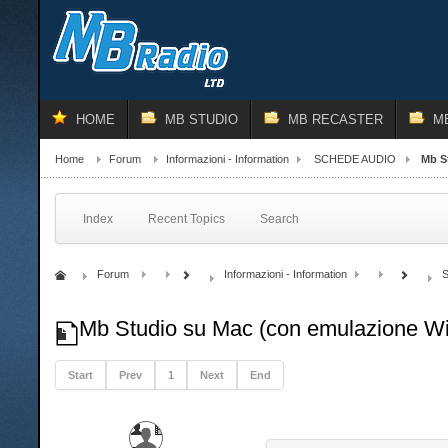
HOME
MB STUDIO
MB RECASTER
M
Home
Forum
Informazioni - Information
SCHEDE AUDIO
Mb S
Index
Recent Topics
Search
Forum
Informazioni - Information
Mb Studio su Mac (con emulazione Wi
Start
Prev
1
Next
End