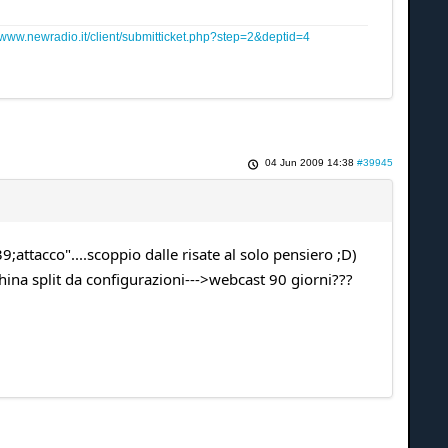
www.newradio.it/client/submitticket.php?step=2&deptid=4
04 Jun 2009 14:38
#39945
attacco"....scoppio dalle risate al solo pensiero ;D)
hina split da configurazioni--->webcast 90 giorni???