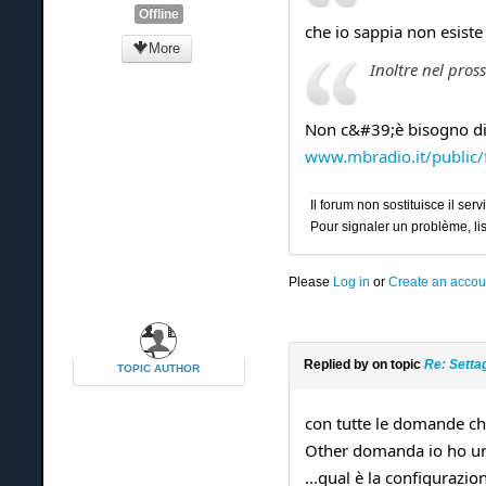
Offline
che io sappia non esiste
More
Inoltre nel pro
Non c&#39;è bisogno di 
www.mbradio.it/public
Il forum non sostituisce il se
Pour signaler un problème, lis
Please
Log in
or
Create an accou
Replied by
on topic
Re: Setta
TOPIC AUTHOR
con tutte le domande ch
Other domanda io ho un 
...qual è la configurazio