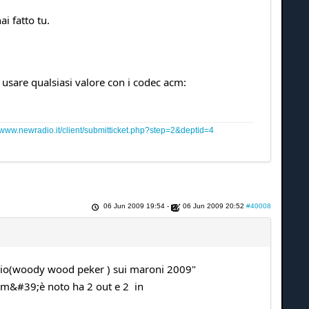
i fatto tu.
sare qualsiasi valore con i codec acm:
www.newradio.it/client/submitticket.php?step=2&deptid=4
06 Jun 2009 19:54
-
06 Jun 2009 20:52
#40008
cchio(woody wood peker ) sui maroni 2009"
com&#39;è noto ha 2 out e 2 in