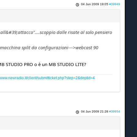
04 Jun 2009 19:05
#39949
ll&#39;attacco"....scoppio dalle risate al solo pensiero
a macchina split da configurazioni--->webcast 90
 un MB STUDIO PRO o è un MB STUDIO LITE?
www.newradio.it/client/submitticket.php?step=2&deptid=4
04 Jun 2009 21:28
#39954