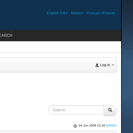
English (UK)
Italiano
Français (France)
EARCH
Log in
04 Jun 2009 12:34
#39940