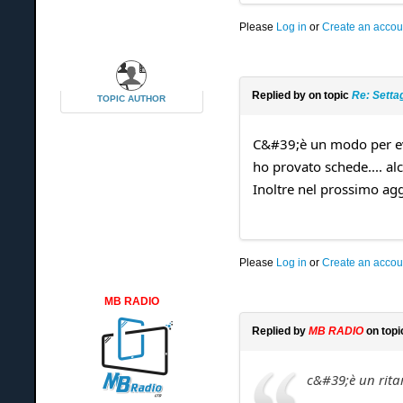
Please
Log in
or
Create an accou
Replied by
on topic
Re: Setta
TOPIC AUTHOR
C&#39;è un modo per evit
ho provato schede.... al
Inoltre nel prossimo a
Please
Log in
or
Create an accou
MB RADIO
Replied by
MB RADIO
on top
c&#39;è un ritar