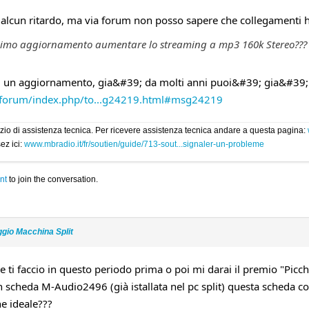
 alcun ritardo, ma via forum non posso sapere che collegamenti ha
ssimo aggiornamento aumentare lo streaming a mp3 160k Stereo???
un aggiornamento, gia&#39; da molti anni puoi&#39; gia&#39; u
/forum/index.php/to...g24219.html#msg24219
rvizio di assistenza tecnica. Per ricevere assistenza tecnica andare a questa pagina:
ez ici:
www.mbradio.it/fr/soutien/guide/713-sout...signaler-un-probleme
nt
to join the conversation.
ggio Macchina Split
e ti faccio in questo periodo prima o poi mi darai il premio "Pi
scheda M-Audio2496 (già istallata nel pc split) questa scheda 
ne ideale???