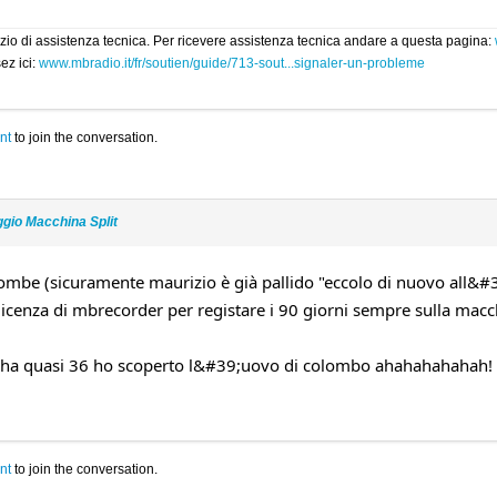
rvizio di assistenza tecnica. Per ricevere assistenza tecnica andare a questa pagina:
ez ici:
www.mbradio.it/fr/soutien/guide/713-sout...signaler-un-probleme
nt
to join the conversation.
ggio Macchina Split
ombe (sicuramente maurizio è già pallido "eccolo di nuovo all&#39;
licenza di mbrecorder per registare i 90 giorni sempre sulla macc
;D...ha quasi 36 ho scoperto l&#39;uovo di colombo ahahahahahah!
nt
to join the conversation.