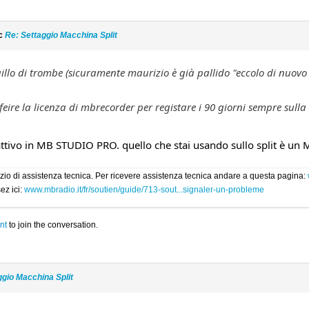
ic
Re: Settaggio Macchina Split
lo di trombe (sicuramente maurizio è già pallido "eccolo di nuovo a
eire la licenza di mbrecorder per registare i 90 giorni sempre sull
 attivo in MB STUDIO PRO. quello che stai usando sullo split è
rvizio di assistenza tecnica. Per ricevere assistenza tecnica andare a questa pagina:
ez ici:
www.mbradio.it/fr/soutien/guide/713-sout...signaler-un-probleme
nt
to join the conversation.
ggio Macchina Split