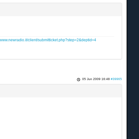
www.newradio.it/client/submitticket.php?step=2&deptid=4
05 Jun 2009 16:48
#39965