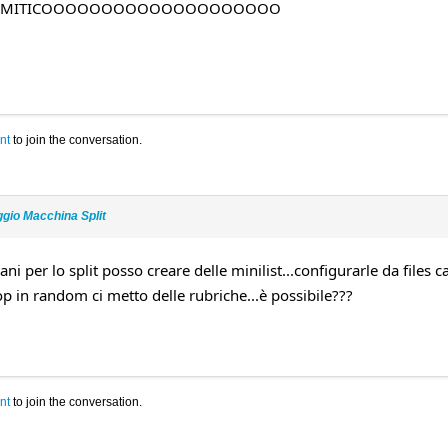
o!!!!! MITICOOOOOOOOOOOOOOOOOOOO
nt
to join the conversation.
ggio Macchina Split
rani per lo split posso creare delle minilist...configurarle da files c
 in random ci metto delle rubriche...è possibile???
nt
to join the conversation.