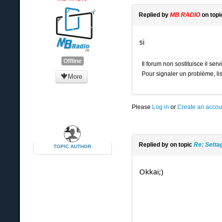
Replied by
MB RADIO
on top
si
Offline
Il forum non sostituisce il se
Pour signaler un problème, lis
More
Please
Log in
or
Create an accou
Replied by
on topic
Re: Setta
TOPIC AUTHOR
Okkai;)