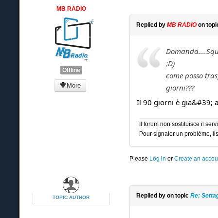
MB RADIO
Replied by
MB RADIO
on top
Domanda....Squil
;D)
Offline
come posso trasf
More
giorni???
Il 90 giorni è gia&#39;
Il forum non sostituisce il se
Pour signaler un problème, lis
Please
Log in
or
Create an accou
Replied by
on topic
Re: Setta
TOPIC AUTHOR