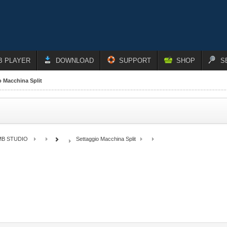
B PLAYER
DOWNLOAD
SUPPORT
SHOP
S
o Macchina Split
MB STUDIO
Settaggio Macchina Split