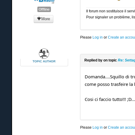
Offline
Il forum non sostituisce il se
Pour signaler un problème, lis
More
Please
Log in
or
Create an accou
Replied by
on topic
Re: Setta
TOPIC AUTHOR
Domanda....Squillo di tr
come posso trasfeire la 
Cosi ci faccio tutto!!! 
Please
Log in
or
Create an accou