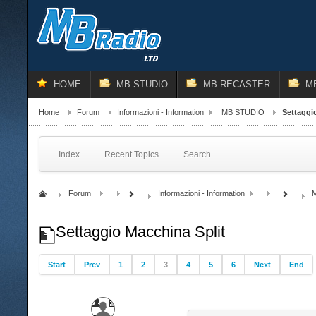
HOME
MB STUDIO
MB RECASTER
M
Home
Forum
Informazioni - Information
MB STUDIO
Settaggi
Index
Recent Topics
Search
Forum
Informazioni - Information
Settaggio Macchina Split
Start
Prev
1
2
3
4
5
6
Next
End