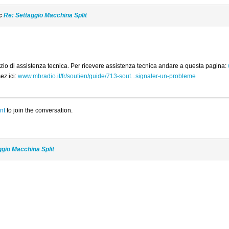
ic
Re: Settaggio Macchina Split
rvizio di assistenza tecnica. Per ricevere assistenza tecnica andare a questa pagina:
ez ici:
www.mbradio.it/fr/soutien/guide/713-sout...signaler-un-probleme
nt
to join the conversation.
ggio Macchina Split