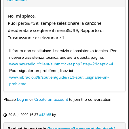
No, mi spiace.
Puoi pero&#39; sempre selezionare la canzone
desiderata e scegliere il menu&#39; Rapporto di
Trasmissione e selezionare 1.
Il forum non sostituisce il servizio di assistenza tecnica. Per
ricevere assistenza tecnica andare a questa pagina:
www.newradio.it/client/submitticket.php?step=2&deptid=4
Pour signaler un problème, lisez ici:
www.mbradio.it/fr/soutien/guide/713-sout...signaler-un-
probleme
Please
Log in
or
Create an account
to join the conversation.
29 Sep 2009 16:37
#42165
by
Replied by
on topic
Re: numero di passaggi dei dischi