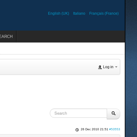
English (UK)
Italiano
Français (France)
EARCH
Log in
26 Dec 2010 21:51
#53553