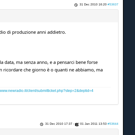
31 Dec 2010 16:20
#53637
dio di produzione anni addietro.
 data, ma senza anno, e a pensarci bene forse
n ricordare che giorno è o quanti ne abbiamo, ma
www.newradio.it/client/submitticket.php?step=2&deptid=4
31 Dec 2010 17:37
-
01 Jan 2011 13:53
#53644