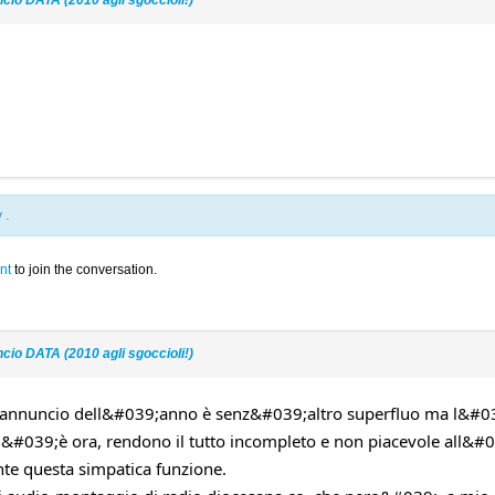
y
.
nt
to join the conversation.
cio DATA (2010 agli sgoccioli!)
;annuncio dell&#039;anno è senz&#039;altro superfluo ma l&#03
&#039;è ora, rendono il tutto incompleto e non piacevole all&#03
te questa simpatica funzione.