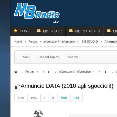
HOME
MB STUDIO
MB RECASTER
M
Home
Forum
Informazioni - Information
MB STUDIO
Annuncio
Index
Recent Topics
Search
Forum
Informazioni - Information
Annuncio DATA (2010 agli sgoccioli!)
Start
Prev
1
2
Next
End