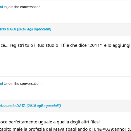
nt
to join the conversation.
cio DATA (2010 agli sgoccioli!)
ce... registri tu o il tuo studio il file che dice "2011" e lo aggiungi
nt
to join the conversation.
Annuncio DATA (2010 agli sgoccioli!)
oce perfettamente uguale a quella degli altri files!
a capito male la profezia dei Maya sbagliando di un&#039;anno! ;