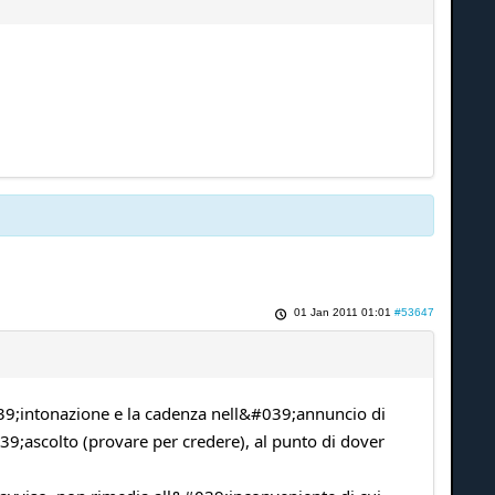
01 Jan 2011 01:01
#53647
9;intonazione e la cadenza nell&#039;annuncio di
9;ascolto (provare per credere), al punto di dover