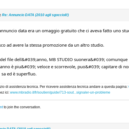
ic
Re: Annuncio DATA (2010 agli sgoccioli!)
annuncio data era un omaggio gratuito che ci aveva fatto uno stu
co ad avere la stessa promozione da un altro studio.
a del file dell&#039;anno, MB STUDIO suonera&#039; comunque la
nno è piu&#039; veloce e scorrevole, puo&#039; capitare di no
 sa ed è superfluo.
rvizio di assistenza tecnica. Per ricevere assistenza tecnica andare a questa pagina:
ez ici:
www.mbradio.it/fr/soutien/guide/713-sout...signaler-un-probleme
nt
to join the conversation.
cio DATA (2010 agli sgoccioli!)