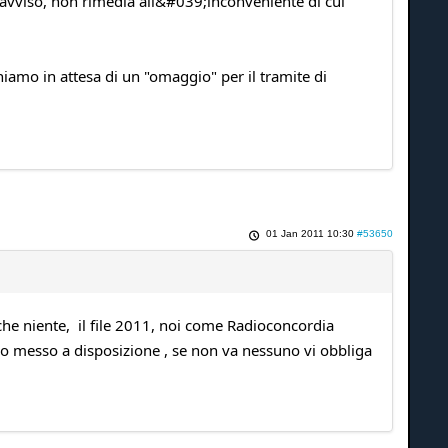
avviso, non rimedia all&#039;inconveniente di cui
iamo in attesa di un "omaggio" per il tramite di
01 Jan 2011 10:30
#53650
he niente, il file 2011, noi come Radioconcordia
 messo a disposizione , se non va nessuno vi obbliga