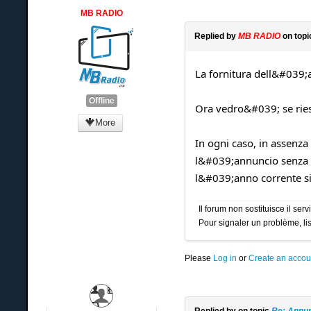
MB RADIO
Replied by
MB RADIO
on top
La fornitura dell&#039;
Offline
Ora vedro&#039; se ries
More
In ogni caso, in assenz
l&#039;annuncio senza a
l&#039;anno corrente si
Il forum non sostituisce il se
Pour signaler un problème, lis
Please
Log in
or
Create an accou
Replied by
on topic
Re: Annun