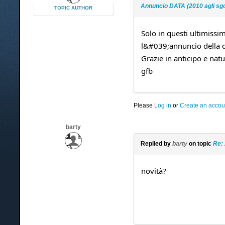
Annuncio DATA (2010 agli sgo
TOPIC AUTHOR
Solo in questi ultimissi
l&#039;annuncio della da
Grazie in anticipo e natu
gfb
Please
Log in
or
Create an accou
barty
Replied by
barty
on topic
Re: 
novità?