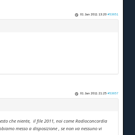
01 Jan 2011 13:20
#53651
01 Jan 2011 21:25
#53657
sto che niente, il file 2011, noi come Radioconcordia
biamo messo a disposizione , se non va nessuno vi