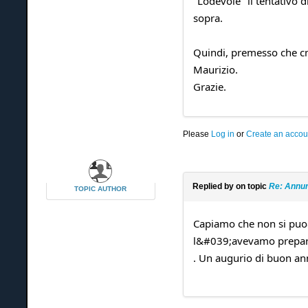
"Lodevole" il tentativo
sopra.
Quindi, premesso che cmq
Maurizio.
Grazie.
Please
Log in
or
Create an accou
Replied by
on topic
Re: Annun
TOPIC AUTHOR
Capiamo che non si puo&
l&#039;avevamo preparat
. Un augurio di buon ann