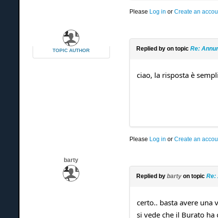
Please
Log in
or
Create an accou
Replied by
on topic
Re: Annun
TOPIC AUTHOR
ciao, la risposta è sempli
Please
Log in
or
Create an accou
barty
Replied by
barty
on topic
Re: 
certo.. basta avere una v
si vede che il Burato h