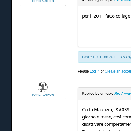
TOPIC AUTHOR
per il 2011 fatto collage
Last edit: 01 Jan 2011 13:53 b
Please
Log in
or
Create an accou
Replied by
on topic
Re: Annun
TOPIC AUTHOR
Certo Maurizio, l&#039
giorno e mese, così com
disattivare completamen