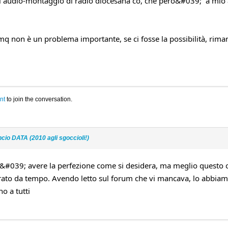
 di audio-montaggio di radio diocesana co, che pero&#039; a mio 
 non è un problema importante, se ci fosse la possibilità, riman
nt
to join the conversation.
cio DATA (2010 agli sgoccioli!)
#039; avere la perfezione come si desidera, ma meglio questo c
o da tempo. Avendo letto sul forum che vi mancava, lo abbiamo
o a tutti