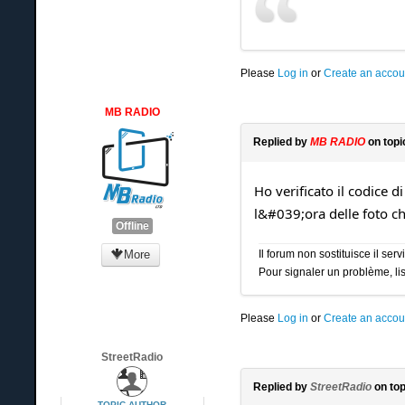
Please
Log in
or
Create an accou
MB RADIO
Replied by
MB RADIO
on top
Ho verificato il codice d
l&#039;ora delle foto che
Offline
More
Il forum non sostituisce il se
Pour signaler un problème, lis
Please
Log in
or
Create an accou
StreetRadio
Replied by
StreetRadio
on to
TOPIC AUTHOR