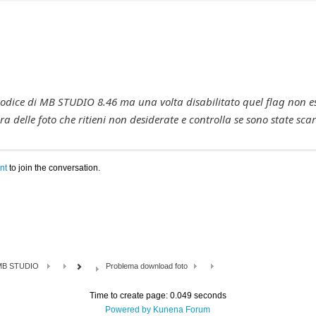
 codice di MB STUDIO 8.46 ma una volta disabilitato quel flag non esi
a delle foto che ritieni non desiderate e controlla se sono state sca
nt
to join the conversation.
MB STUDIO
Problema download foto
Time to create page: 0.049 seconds
Powered by
Kunena Forum