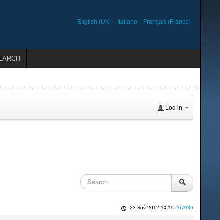
English (UK)
Italiano
Français (France)
EARCH
Log in
23 Nov 2012 13:19
#67086