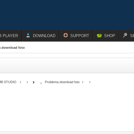
B PLAYER
DOWNLOAD
SUPPORT
SHOP
S
 download foto
MB STUDIO
Problema download foto