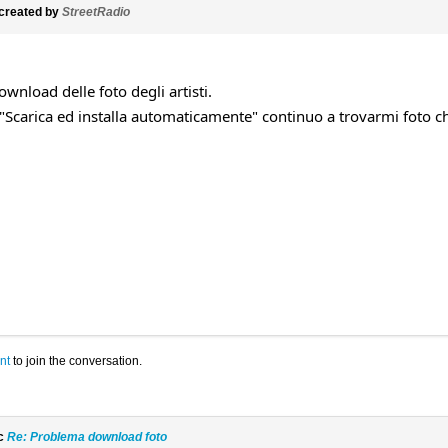
created by
StreetRadio
wnload delle foto degli artisti.
 "Scarica ed installa automaticamente" continuo a trovarmi foto che
nt
to join the conversation.
ic
Re: Problema download foto