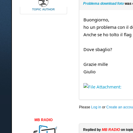
Problema download foto
was 
TOPIC AUTHOR
Buongiorno,
ho un problema con il do
Anche se ho tolto il flag
Dove sbaglio?
Grazie mille
Giulio
Please
Log in
or
Create an accou
MB RADIO
Replied by
MB RADIO
on top