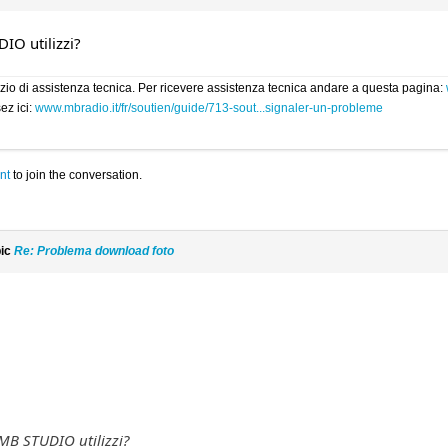
IO utilizzi?
rvizio di assistenza tecnica. Per ricevere assistenza tecnica andare a questa pagina:
ez ici:
www.mbradio.it/fr/soutien/guide/713-sout...signaler-un-probleme
nt
to join the conversation.
pic
Re: Problema download foto
 MB STUDIO utilizzi?