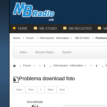
HOME
MB STUDIO
MB RECASTER
M
Home
Forum
Informazioni - Information
MB STUDIO
Problema
Index
Recent Topics
Search
Forum
Informazioni - Information
Problema download foto
Start
Prev
1
Next
End
StreetRadio