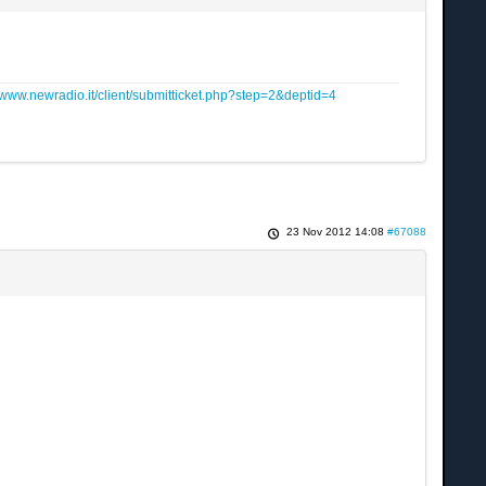
www.newradio.it/client/submitticket.php?step=2&deptid=4
23 Nov 2012 14:08
#67088