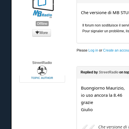
Che versione di MB STUD
Offline
Il forum non sostituisce il se
Pour signaler un problème, lis
More
Please
Log in
or
Create an accou
StreetRadio
Replied by
StreetRadio
on to
TOPIC AUTHOR
Buongiorno Maurizio,
io uso ancora la 8.46
grazie
Giulio
Che versione di