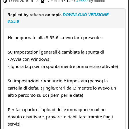
17 Feb 2015 14:17
-
17 Feb 2015 14:27
#76582
by
roberto
Replied by
roberto
on topic
DOWNLOAD VERSIONE
8.55.6
Ho aggiornato alla 8.55.6....devo farti presente :
Su Impostazioni generali è cambiata la spunta di
- Avvia con Windows
- Ignora tag (senza spunta mentre prima erano attivate)
Su impostazioni / Annuncio è impostata (penso) la
cartella di default Jingle/orari da C: mentre io avevo un
altro percorso su D: (idem per le date)
Per far ripartire l'upload delle immagini e mail ho
dovuto disattivare, provare, e riabilitare tramite flag i
servizi.