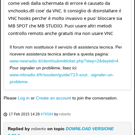
come vedi dalla schermata di errore è causato da
vnchooks.dll cioe' da VNC. ti consiglio di disinstallare il
VNC hooks perche' è molto invasivo e puo' bloccare sia
MB SPOT che MB STUDIO. Puoi usare altri metodi
controllo remoto anche gratuiti ma non usare VNC
Il forum non sostituisce il servizio di assistenza tecnica. Per
ricevere assistenza tecnica andare a questa pagina:
www.newradio.it/client/submitticket.php?step=2&deptid=4
Pour signaler un problème, lisez ici:
www.mbradio.it/fr/soutien/guide/713-sout...signaler-un-
probleme
Please
Log in
or
Create an account
to join the conversation.
17 Feb 2015 14:28
#76584
by
roberto
Replied by
roberto
on topic
DOWNLOAD VERSIONE