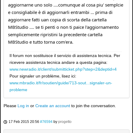
aggiornarne uno solo ....comunque al cosa piu' semplcie
e consigliabile è di aggiornarli entrambi ... prima di
aggiornare fatti uan copia di scorta della cartella
MBStudio .... se ti penti o non ti paice l'aggiornamento
semplicemente ripristini la precedente cartella
MBStudio e tutto torna com'era.
Il forum non sostituisce il servizio di assistenza tecnica. Per
ricevere assistenza tecnica andare a questa pagina:
www.newradio.it/client/submitticket.php?step=2&deptid=4
Pour signaler un problème, lisez ici:
www.mbradio.it/fr/soutien/guide/713-sout...signaler-un-
probleme
Please
Log in
or
Create an account
to join the conversation.
17 Feb 2015 20:56
#76594
by
progetto