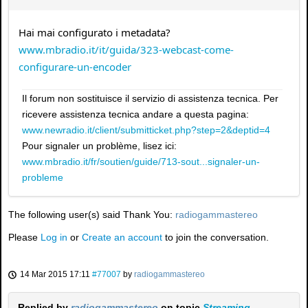
Hai mai configurato i metadata?
www.mbradio.it/it/guida/323-webcast-come-
configurare-un-encoder
Il forum non sostituisce il servizio di assistenza tecnica. Per
ricevere assistenza tecnica andare a questa pagina:
www.newradio.it/client/submitticket.php?step=2&deptid=4
Pour signaler un problème, lisez ici:
www.mbradio.it/fr/soutien/guide/713-sout...signaler-un-
probleme
The following user(s) said Thank You:
radiogammastereo
Please
Log in
or
Create an account
to join the conversation.
14 Mar 2015 17:11
#77007
by
radiogammastereo
Replied by
radiogammastereo
on topic
Streaming