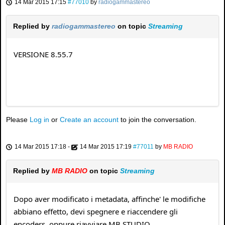
14 Mar 2015 17:15
#77010
by
radiogammastereo
Replied by
radiogammastereo
on topic
Streaming
VERSIONE 8.55.7
Please
Log in
or
Create an account
to join the conversation.
14 Mar 2015 17:18
-
14 Mar 2015 17:19
#77011
by
MB RADIO
Replied by
MB RADIO
on topic
Streaming
Dopo aver modificato i metadata, affinche' le modifiche
abbiano effetto, devi spegnere e riaccendere gli
encoders, oppure riavviare MB STUDIO.