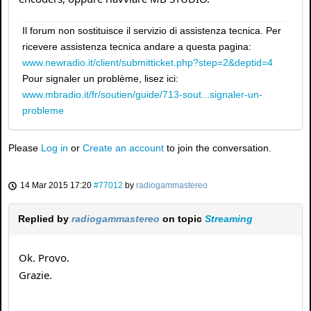
Il forum non sostituisce il servizio di assistenza tecnica. Per
ricevere assistenza tecnica andare a questa pagina:
www.newradio.it/client/submitticket.php?step=2&deptid=4
Pour signaler un problème, lisez ici:
www.mbradio.it/fr/soutien/guide/713-sout...signaler-un-
probleme
Please
Log in
or
Create an account
to join the conversation.
14 Mar 2015 17:20
#77012
by
radiogammastereo
Replied by
radiogammastereo
on topic
Streaming
Ok. Provo.
Grazie.