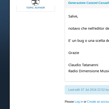
Generazione Canzoni Casuali M
TOPIC AUTHOR
Salve,
notavo che nell'editor d
E' un bug o una scelta de
Grazie
Claudio Tatananni
Radio Dimensione Musi
Last edit: 07 Jul 2016 22:52 b
Please
Log in
or
Create an accou