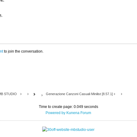
e.
nt
to join the conversation.
MB STUDIO
Generazione Canzoni Casuali Minilist [8.57.1]
Time to create page: 0.049 seconds
Powered by
Kunena Forum