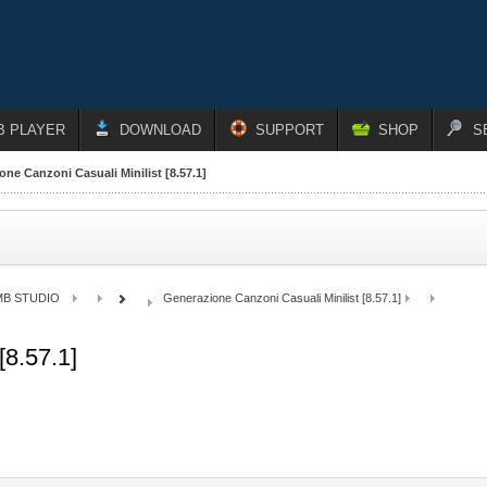
B PLAYER
DOWNLOAD
SUPPORT
SHOP
S
ne Canzoni Casuali Minilist [8.57.1]
MB STUDIO
Generazione Canzoni Casuali Minilist [8.57.1]
[8.57.1]