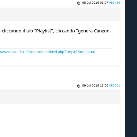
08 Jul 2016 01:07
#80486
liccando il tab "Playlist", cliccando "genera Canzoni
www.newradio.it/client/submitticket.php?step=2&deptid=4
09 Jul 2016 13:56
#80501