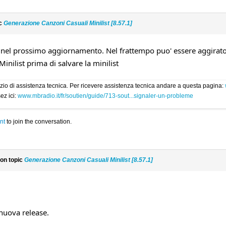
ic
Generazione Canzoni Casuali Minilist [8.57.1]
o nel prossimo aggiornamento. Nel frattempo puo' essere aggirato c
Minilist prima di salvare la minilist
rvizio di assistenza tecnica. Per ricevere assistenza tecnica andare a questa pagina:
ez ici:
www.mbradio.it/fr/soutien/guide/713-sout...signaler-un-probleme
nt
to join the conversation.
on topic
Generazione Canzoni Casuali Minilist [8.57.1]
 nuova release.