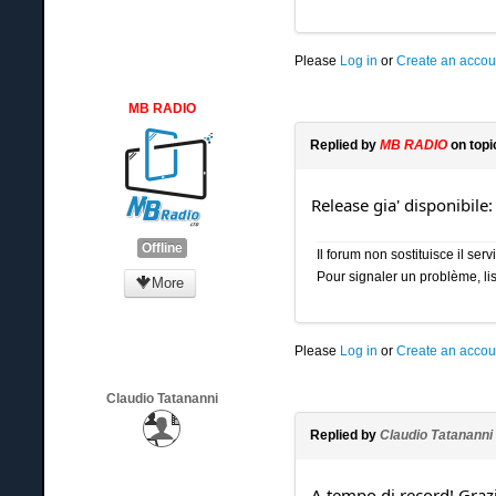
Please
Log in
or
Create an accou
MB RADIO
Replied by
MB RADIO
on top
Release gia' disponibile
Offline
Il forum non sostituisce il se
Pour signaler un problème, lis
More
Please
Log in
or
Create an accou
Claudio Tatananni
Replied by
Claudio Tatananni
A tempo di record! Grazi