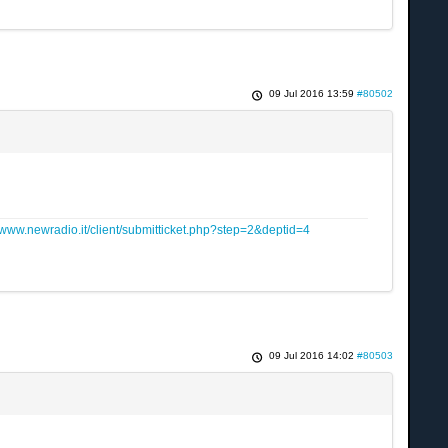
09 Jul 2016 13:59
#80502
www.newradio.it/client/submitticket.php?step=2&deptid=4
09 Jul 2016 14:02
#80503