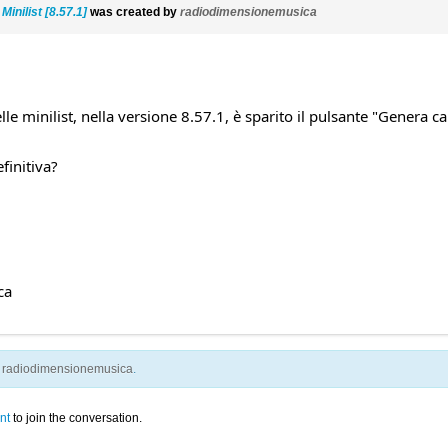
inilist [8.57.1]
was created by
radiodimensionemusica
elle minilist, nella versione 8.57.1, è sparito il pulsante "Genera
finitiva?
ca
y
radiodimensionemusica
.
nt
to join the conversation.