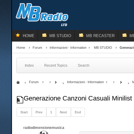
HOME
MB STUDIO
MB RECASTER
M
Home
Forum
Informazioni - Information
MB STUDIO
Generazio
Index
Recent Topics
Search
Forum
Informazioni - Information
Generazione Canzoni Casuali Minilist 
Start
Prev
1
Next
End
radiodimensionemusica