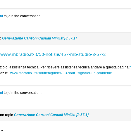
nt
to join the conversation.
ic
Generazione Canzoni Casuali Minilist [8.57.1]
:
www.mbradio.it/it/50-notizie/457-mb-studio-8-57-2
rvizio di assistenza tecnica. Per ricevere assistenza tecnica andare a questa pagina:
ez ici:
www.mbradio.it/fr/soutien/guide/713-sout...signaler-un-probleme
nt
to join the conversation.
on topic
Generazione Canzoni Casuali Minilist [8.57.1]
e.