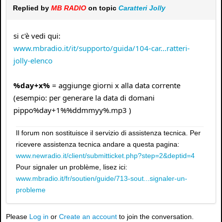
Replied by
MB RADIO
on topic
Caratteri Jolly
si c'è vedi qui:
www.mbradio.it/it/supporto/guida/104-car...ratteri-
jolly-elenco
%day+x%
= aggiunge giorni x alla data corrente
(esempio: per generare la data di domani
pippo%day+1%%ddmmyy%.mp3 )
Il forum non sostituisce il servizio di assistenza tecnica. Per
ricevere assistenza tecnica andare a questa pagina:
www.newradio.it/client/submitticket.php?step=2&deptid=4
Pour signaler un problème, lisez ici:
www.mbradio.it/fr/soutien/guide/713-sout...signaler-un-
probleme
Please
Log in
or
Create an account
to join the conversation.