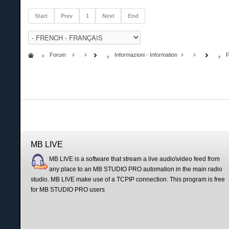
Start
Prev
1
Next
End
Forum
Informazioni - Information
MB LIVE
MB LIVE is a software that stream a live audio\video feed from
any place to an MB STUDIO PRO automation in the main radio
studio. MB LIVE make use of a TCPIP connection. This program is free
for MB STUDIO PRO users