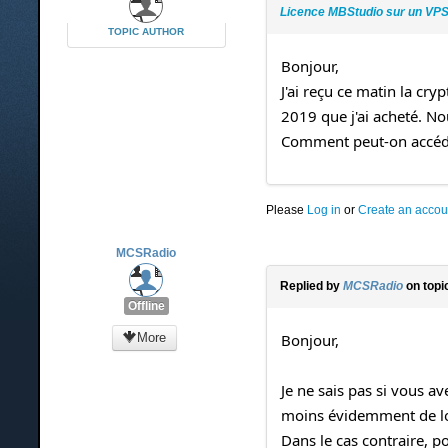
Licence MBStudio sur un VP
TOPIC AUTHOR
Bonjour,
J'ai reçu ce matin la c
2019 que j'ai acheté. N
Comment peut-on accéder
Please
Log in
or
Create an accou
MCSRadio
Replied by
MCSRadio
on topi
Offline
More
Bonjour,
Je ne sais pas si vous 
moins évidemment de lou
Dans le cas contraire, p