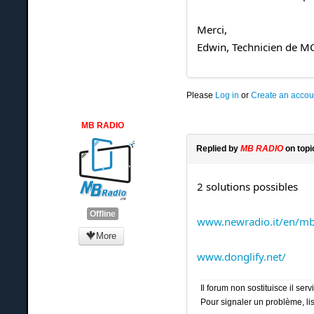
Merci,
Edwin, Technicien de MC
Please
Log in
or
Create an accou
MB RADIO
Replied by
MB RADIO
on top
2 solutions possibles
Offline
www.newradio.it/en/mb-
More
www.donglify.net/
Il forum non sostituisce il se
Pour signaler un problème, lis