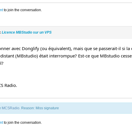
nt
to join the conversation.
c
Licence MBStudio sur un VPS
onner avec Donglify (ou équivalent), mais que se passerait-il si la 
 distant (MBstudio) était interrompue? Est-ce que MBstudio cesser
l?
S Radio.
by
MCSRadio
. Reason: Miss signature
nt
to join the conversation.