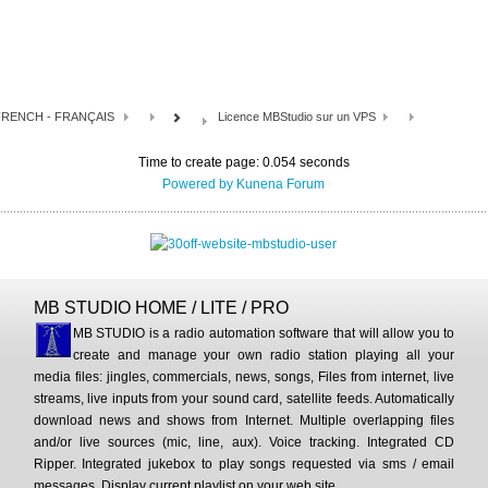
FRENCH - FRANÇAIS
Licence MBStudio sur un VPS
Time to create page: 0.054 seconds
Powered by
Kunena Forum
MB STUDIO HOME / LITE / PRO
MB STUDIO is a radio automation software that will allow you to
create and manage your own radio station playing all your
media files: jingles, commercials, news, songs, Files from internet, live
streams, live inputs from your sound card, satellite feeds. Automatically
download news and shows from Internet. Multiple overlapping files
and/or live sources (mic, line, aux). Voice tracking. Integrated CD
Ripper. Integrated jukebox to play songs requested via sms / email
messages. Display current playlist on your web site.