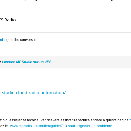
S Radio.
nt
to join the conversation.
ic
Licence MBStudio sur un VPS
studio-cloud-radio-automation/
rvizio di assistenza tecnica. Per ricevere assistenza tecnica andare a questa pagina:
ez ici:
www.mbradio.it/fr/soutien/guide/713-sout...signaler-un-probleme