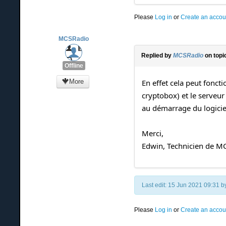
Please
Log in
or
Create an accou
MCSRadio
Replied by
MCSRadio
on topi
Offline
More
En effet cela peut foncti
cryptobox) et le serveur
au démarrage du logicie
Merci,
Edwin, Technicien de MC
Last edit: 15 Jun 2021 09:31 
Please
Log in
or
Create an accou