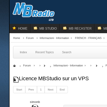
HOME
MB STUDIO
MB RECASTER
M
Home
Forum
Informazioni - Information
FRENCH - FRANÇAIS
Index
Recent Topics
Search
Forum
Informazioni - Information
Licence MBStudio sur un VPS
Start
Prev
1
Next
End
simonb