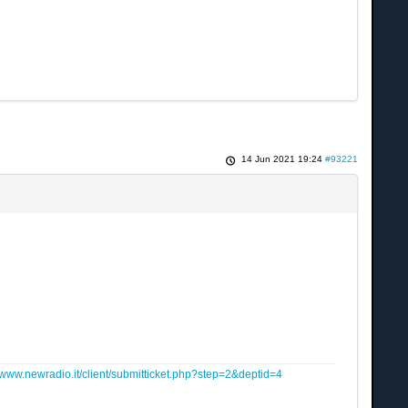
14 Jun 2021 19:24
#93221
www.newradio.it/client/submitticket.php?step=2&deptid=4