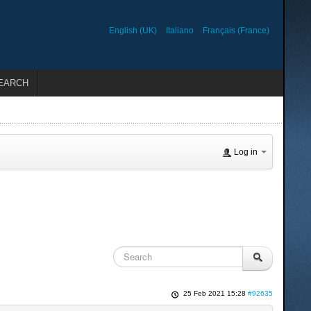
English (UK)
Italiano
Français (France)
EARCH
Log in
25 Feb 2021 15:28
#92635