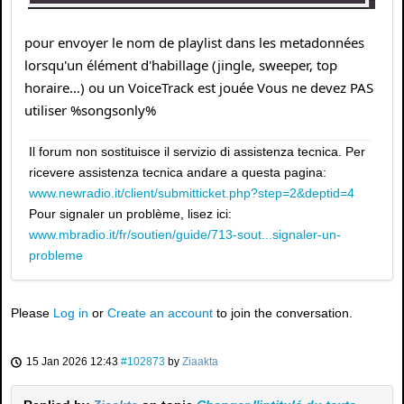
pour envoyer le nom de playlist dans les metadonnées
lorsqu'un élément d'habillage (jingle, sweeper, top
horaire…) ou un VoiceTrack est jouée Vous ne devez PAS
utiliser %songsonly%
Il forum non sostituisce il servizio di assistenza tecnica. Per
ricevere assistenza tecnica andare a questa pagina:
www.newradio.it/client/submitticket.php?step=2&deptid=4
Pour signaler un problème, lisez ici:
www.mbradio.it/fr/soutien/guide/713-sout...signaler-un-
probleme
Please
Log in
or
Create an account
to join the conversation.
15 Jan 2026 12:43
#102873
by
Ziaakta