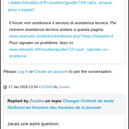
:
www.mbradio.it/fr/soutien/guide/109-cara...eciaux-
pour-l-export
Il forum non sostituisce il servizio di assistenza tecnica. Per
ricevere assistenza tecnica andare a questa pagina:
www.newradio.it/client/submitticket.php?step=2&deptid=4
Pour signaler un problème, lisez ici:
www.mbradio.it/fr/soutien/guide/713-sout...signaler-un-
probleme
Please
Log in
or
Create an account
to join the conversation.
17 Jan 2026 13:54
#102889
by
Ziaakta
Replied by
Ziaakta
on topic
Changer l'intitulé du texte
OnAir.txt en fonction des horaires de la journée
J'avais une autre question.