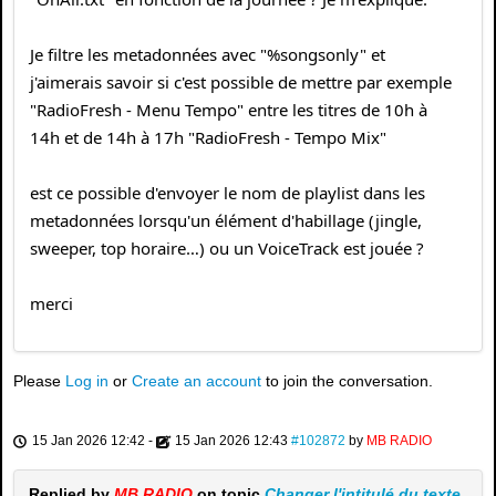
Je filtre les metadonnées avec "%songsonly" et
j'aimerais savoir si c'est possible de mettre par exemple
"RadioFresh - Menu Tempo" entre les titres de 10h à
14h et de 14h à 17h "RadioFresh - Tempo Mix"
est ce possible d'envoyer le nom de playlist dans les
metadonnées lorsqu'un élément d'habillage (jingle,
sweeper, top horaire…) ou un VoiceTrack est jouée ?
merci
Please
Log in
or
Create an account
to join the conversation.
15 Jan 2026 12:42
-
15 Jan 2026 12:43
#102872
by
MB RADIO
Replied by
MB RADIO
on topic
Changer l'intitulé du texte