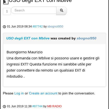
USO degli EXT con Mblive
1
01 Jun 2019 08:34
#87742
by
sbognol950
USO degli EXT con Mblive
was created by
sbognol950
Buongiorno Maurizio
Una domanda con Mblive si possono usare e gestire gli
ingressi EXT? Questa funzione mi sarebbe utile per
poter connettere da remoto un qualsiasi EXT di
mbstudio .
Please
Log in
or
Create an account
to join the conversation.
01 Jun 2019 11:38
#87744
by
MB RADIO