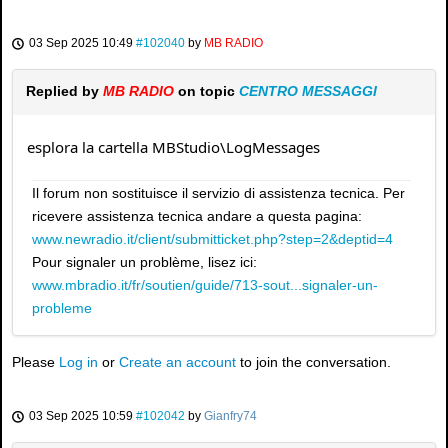
03 Sep 2025 10:49
#102040
by
MB RADIO
Replied by
MB RADIO
on topic
CENTRO MESSAGGI
esplora la cartella MBStudio\LogMessages
Il forum non sostituisce il servizio di assistenza tecnica. Per
ricevere assistenza tecnica andare a questa pagina:
www.newradio.it/client/submitticket.php?step=2&deptid=4
Pour signaler un problème, lisez ici:
www.mbradio.it/fr/soutien/guide/713-sout...signaler-un-
probleme
Please
Log in
or
Create an account
to join the conversation.
03 Sep 2025 10:59
#102042
by
Gianfry74