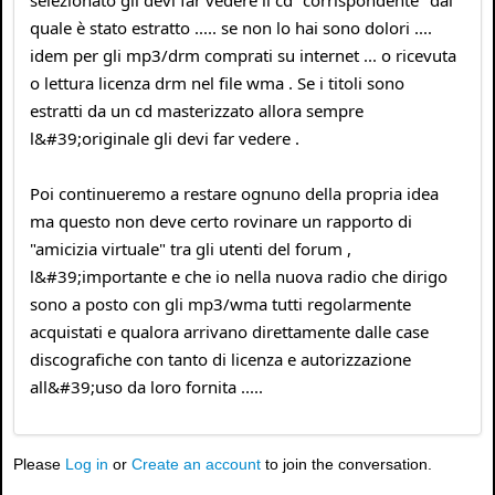
selezionato gli devi far vedere il cd "corrispondente" dal
quale è stato estratto ..... se non lo hai sono dolori ....
idem per gli mp3/drm comprati su internet ... o ricevuta
o lettura licenza drm nel file wma . Se i titoli sono
estratti da un cd masterizzato allora sempre
l&#39;originale gli devi far vedere .
Poi continueremo a restare ognuno della propria idea
ma questo non deve certo rovinare un rapporto di
"amicizia virtuale" tra gli utenti del forum ,
l&#39;importante e che io nella nuova radio che dirigo
sono a posto con gli mp3/wma tutti regolarmente
acquistati e qualora arrivano direttamente dalle case
discografiche con tanto di licenza e autorizzazione
all&#39;uso da loro fornita .....
Please
Log in
or
Create an account
to join the conversation.