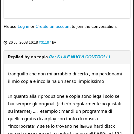
Please
Log in
or
Create an account
to join the conversation.
26 Jul 2008 16:18
#31187
by
Replied by
on topic
Re: S I A E NUOVI CONTROLLI
tranquillo che non mi arrabbio di certo , ma perdonami
il mio copia e incolla ha un senso limpidissimo
In quanto alla riproduzione e copia sono legali solo se
hai sempre gli originali (cd e/o regolarmente acquistati
su internet) .... esempio : mandi un programma di
quelli a gratis di airplay con tanto di musica
"incorporata" ? se te lo trovano nell&#39;hard disck
potresti incorrere nella contestazione dell&#39; art.171