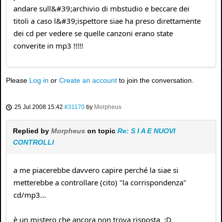
andare sull&#39;archivio di mbstudio e beccare dei
titoli a caso l&#39;ispettore siae ha preso direttamente
dei cd per vedere se quelle canzoni erano state
converite in mp3 !!!!!
Please
Log in
or
Create an account
to join the conversation.
25 Jul 2008 15:42
#31170
by
Morpheus
Replied by
Morpheus
on topic
Re: S I A E NUOVI
CONTROLLI
a me piacerebbe davvero capire perché la siae si
metterebbe a controllare (cito) "la corrispondenza"
cd/mp3...
è un mistero che ancora non trova risposta ;D