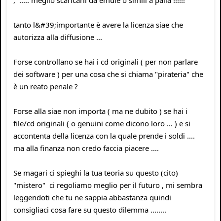
, ..... meglio scaricarli da emule o simili a palla !!!!!!
tanto l&#39;importante è avere la licenza siae che
autorizza alla diffusione ...
Forse controllano se hai i cd originali ( per non parlare
dei software ) per una cosa che si chiama "pirateria" che
è un reato penale ?
Forse alla siae non importa ( ma ne dubito ) se hai i
file/cd originali ( o genuini come dicono loro ... ) e si
accontenta della licenza con la quale prende i soldi ....
ma alla finanza non credo faccia piacere ....
Se magari ci spieghi la tua teoria su questo (cito)
"mistero" ci regoliamo meglio per il futuro , mi sembra
leggendoti che tu ne sappia abbastanza quindi
consigliaci cosa fare su questo dilemma ........