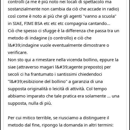
controlli (a me è più noto nei locali di spettacolo ma
sostanzialmente non cambia da ciò che accade in radio)
così come è noto ai più che gli agenti "vanno a scuola"
in SIAE, FIMI BSA etc etc etc compagnia cantando...
Ciò che spesso ci sfugge è la differenza che passa tra un
metodo di indagine (o controllo) e ciò che
l&#39;indagine vuole eventualmente dimostrare o
verificare.
Non sto qui a rimestare nella vicenda bollino, eppure la
siae (attraverso magari l&#39;agente preposto) per
secoli ci ha frantumato i santissimi chiedendoci
"l&#39;esibizione del bollino" a garanzia di una
supposta originalità o leicità di attività. Col tempo
abbiamo imparato che tale pratica era solamente ... una
supposta, nulla di più.
Per cui mitico terrible, se riusciamo a distinguere il
metodo dal fine, ripongo la domanda in altri termini: