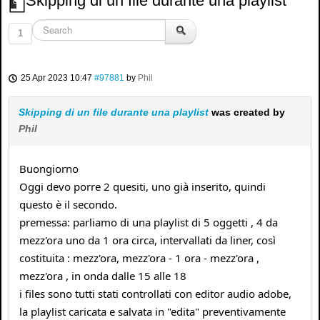
Skipping di un file durante una playlist
1
25 Apr 2023 10:47
#97881
by
Phil
Skipping di un file durante una playlist
was created by
Phil
Buongiorno
Oggi devo porre 2 quesiti, uno già inserito, quindi
questo è il secondo.
premessa: parliamo di una playlist di 5 oggetti , 4 da
mezz'ora uno da 1 ora circa, intervallati da liner, così
costituita : mezz'ora, mezz'ora - 1 ora - mezz'ora ,
mezz'ora , in onda dalle 15 alle 18
i files sono tutti stati controllati con editor audio adobe,
la playlist caricata e salvata in "edita" preventivamente