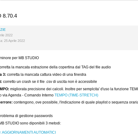
 8.70.4
ZIE
rile 2022
ca: 25 Aprile 2022
minore per MB STUDIO
orretta la mancata estrazione della copertina dal TAG del file audio
a 3:
corretta la mancata cattura video di una finestra
t:
corretto un crash se il file .csv di uscita non è accessibile
EMPO:
migliorata precisione dei calcoli. Inoltre per semplcita' d'uso la funzione TE
olo via Agenda - Comando Interno
TEMPO (TIME-STRETCH)
errore:
contengono, ove possibile, l'indicazione di quale playlist o sequenza orari
problema di gestione passwords
MB STUDIO sono diponibili 3 metodi:
: AGGIORNAMENTI AUTOMATICI