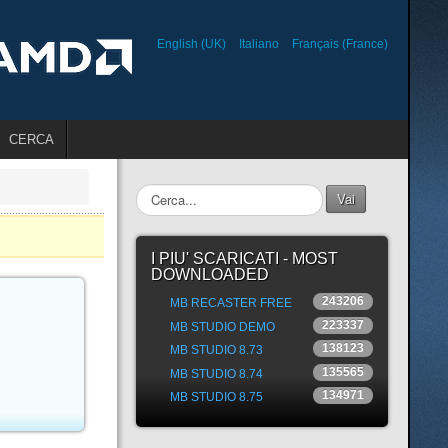
English (UK)
Italiano
Français (France)
CERCA
Cerca...
Vai
I PIU' SCARICATI - MOST
DOWNLOADED
243206
MB RECASTER FREE
223337
MB STUDIO DEMO
138123
MB STUDIO 8.73
135565
MB STUDIO 8.74
134971
MB STUDIO 8.75