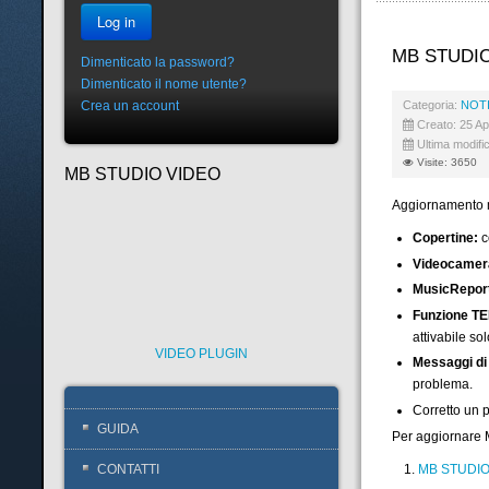
Log in
MB STUDIO
Dimenticato la password?
Dimenticato il nome utente?
Categoria:
NOTI
Crea un account
Creato: 25 Ap
Ultima modifi
Visite: 3650
MB STUDIO VIDEO
Aggiornamento 
Copertine:
c
Videocamer
MusicRepor
Funzione T
attivabile s
VIDEO PLUGIN
Messaggi di 
problema.
Corretto un 
GUIDA
Per aggiornare 
MB STUDIO
CONTATTI