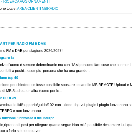
 - RICERCA AGGIORNAMENTI
one totale:
AREA CLIENTI MBRADIO
ART PER RADIO FM E DAB
omo FM e DAB per stagione 2026/2027!
egrare ia
rizio l'uomo è sempre determinante ma con l'IA si possono fare cose che altriment
ponibili a pochi... esempio persona che ha una grande...
ione top 40
asione per chiedere se fosse possibile spostare le cartelle MB REMOTE Upload e 
la di MB Studio a un'altra (come per le...
P PLUGIN
.mbradio.it/it/supporto/guida/102-con...zione-dsp-vst-plugin i plugin funzionano sol
STEREO e non funzionano...
unzione "Intitolare il file interpr...
o,riprendo il post per allegare quanto segue.Non mi è possibile richiamare tutti ques
co a farlo solo dopo aver...