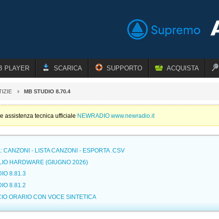
B PLAYER
SCARICA
SUPPORTO
ACQUISTA
IZIE
MB STUDIO 8.70.4
e assistenza tecnica ufficiale
NEWRADIO www.newradio.it
 CANZONI - LISTA CANZONI - ESPORTA .CSV
LIO HARDWARE (GIUGNO 2026)
IO 8.81.3
IO 8.81.2
IO ORARIO CON VOCE SINTETICA