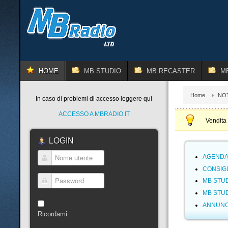
HOME
MB STUDIO
MB RECASTER
M
Home
NOT
In caso di problemi di accesso leggere qui
ACCESSO A MBRADIO.IT
Vendita 
LOGIN
AGENDA:
Nome utente
CONSIG
MB STUD
Password
MB STUD
ANNUNC
Ricordami