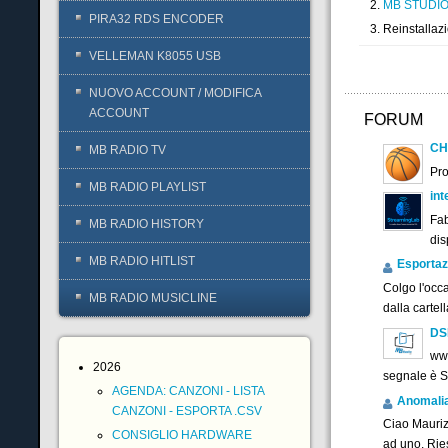
MB STUDIO
PIRA32 RDS ENCODER
Reinstallazi
VELLEMAN K8055 USB
NUOVO ACCOUNT / MODIFICA
ACCOUNT
FORUM
CH
MB RADIO TV
Pr
MB RADIO PLAYLIST
int
Fab
MB RADIO HISTORY
dis
MB RADIO HITLIST
Esportaz
Colgo l'occ
MB RADIO MUSICLINE
dalla cartel
DS
www
2026
segnale è 
AGENDA: CANZONI - LISTA
Anomalia f
CANZONI - ESPORTA .CSV
Ciao Maurizi
CONSIGLIO HARDWARE
ad uno. Ries