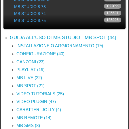
.
.
138156
MB STUDIO 8.73
135601
MB STUDIO 8.74
135005
MB STUDIO 8.75
GUIDA ALL'USO DI MB STUDIO - MB SPOT (44)
INSTALLAZIONE O AGGIORNAMENTO (19)
CONFIGURAZIONE (40)
CANZONI (23)
PLAYLIST (19)
MB LIVE (22)
MB SPOT (21)
VIDEO TUTORIALS (25)
VIDEO PLUGIN (47)
CARATTERI JOLLY (4)
MB REMOTE (14)
MB SMS (8)