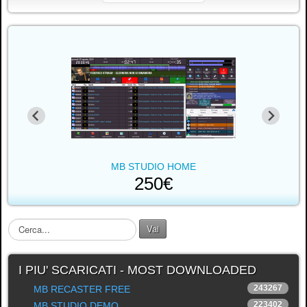
MB STUDIO HOME
250€
C
Vai
e
r
c
I PIU' SCARICATI - MOST DOWNLOADED
a
243267
MB RECASTER FREE
.
223402
MB STUDIO DEMO