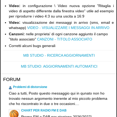
Video:
in configurazione \ Video nuova opzione "Ritaglia i
video di aspetto differente dalla finestra video" utile ad esempio
per riprodurre i video 4:3 su una uscita a 16:9
Video:
visualizzazione dei messaggi in arrivo (sms, email e
whatsapp)
VIDEO - VISUALIZZARE I MESSAGGI IN ARRIVO
Canzoni:
nelle proprieta' di ogni canzone aggiunto il campo
"titolo associato"
CANZONI - TITOLO ASSOCIATO
Corretti alcuni bugs generali
MB STUDIO - RICERCA AGGIORNAMENTI
MB STUDIO: AGGIORNAMENTI AUTOMATICI
FORUM
Problemi di distorsione
Ciao a tutti, Posto questo messaggio qui in qunato non ho
trovato nessun argomento inerente al mio piccolo problema
che ho riscontrato in due o tre occasioni....
CHART PER RADIO FM E DAB
Promo FM e DAB per stagione 2026/2027!