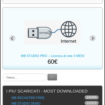
MB STUDIO PRO – Licenza di rete 3 MESI
60€
C
Vai
e
r
c
I PIU' SCARICATI - MOST DOWNLOADED
a
243459
MB RECASTER FREE
.
223572
MB STUDIO DEMO
.