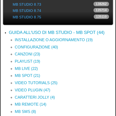
.
138262
MB STUDIO 8.73
135714
MB STUDIO 8.74
135110
MB STUDIO 8.75
GUIDA ALL'USO DI MB STUDIO - MB SPOT (44)
INSTALLAZIONE O AGGIORNAMENTO (19)
CONFIGURAZIONE (40)
CANZONI (23)
PLAYLIST (19)
MB LIVE (22)
MB SPOT (21)
VIDEO TUTORIALS (25)
VIDEO PLUGIN (47)
CARATTERI JOLLY (4)
MB REMOTE (14)
MB SMS (8)