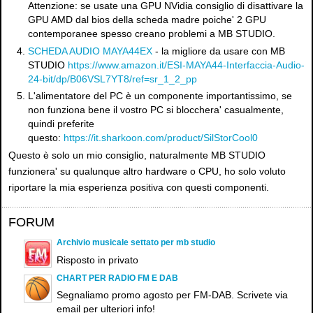
Attenzione: se usate una GPU NVidia consiglio di disattivare la
GPU AMD dal bios della scheda madre poiche' 2 GPU
contemporanee spesso creano problemi a MB STUDIO.
SCHEDA AUDIO MAYA44EX
- la migliore da usare con MB
STUDIO
https://www.amazon.it/ESI-MAYA44-Interfaccia-Audio-
24-bit/dp/B06VSL7YT8/ref=sr_1_2_pp
L'alimentatore del PC è un componente importantissimo, se
non funziona bene il vostro PC si blocchera' casualmente,
quindi preferite
questo:
https://it.sharkoon.com/product/SilStorCool0
Questo è solo un mio consiglio, naturalmente MB STUDIO
funzionera' su qualunque altro hardware o CPU, ho solo voluto
riportare la mia esperienza positiva con questi componenti.
FORUM
Archivio musicale settato per mb studio
Risposto in privato
CHART PER RADIO FM E DAB
Segnaliamo promo agosto per FM-DAB. Scrivete via
email per ulteriori info!