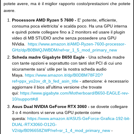
potete avere, ma è il miglior rapporto costo/prestazioni che potete
avere.
Processore AMD Ryzen 5 7600 -
E' potente, efficiente,
consuma poca elettricita' e scalda poco. Ha una GPU interna
e quindi potete collegare fino a 2 monitors ed usare il plugin
video di MB STUDIO anche senza possedere una GPU
NVidia.
https://www.amazon.it/AMD-Ryzen-7600-processor-
GHz/dp/B0BMQJWBDM/ref=sr_1_5_mod_primary_new
Scheda madre Gigabyte B650 Eagle
- Una scheda madre
con tante opzioni e soprattutto con tanti slot PCI di cui uno
sicuramente sara' utile per la nostra scheda audio
Maya.
https://www.amazon.it/dp/B0DBM78F2D?
ref=ppx_yo2ov_dt_b_fed_asin_title
- attenzione: è necessario
aggiornare il bios all'ultima versione che trovate
qui:
https://www.gigabyte.com/Motherboard/B650-EAGLE-rev-
10/support#dl
Asus Dual NVIDIA GeForce RTX 3060 -
se dovete collegare
3 o 4 monitors vi serve una GPU potente come
questa:
https://www.amazon.it/ASUS-GeForce-Grafica-192-bit-
DUAL-RTX3060-O12G-
V2/dp/B096658ZWP/ref=sr_1_4_mod_primary_new
-