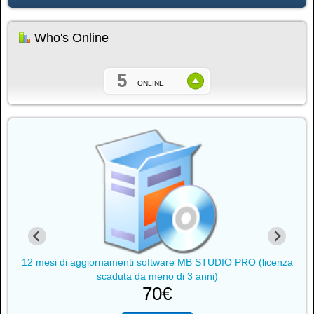
Who's Online
5
ONLINE
za
12 mesi di aggiornamenti software MB STUDIO PRO (licenza
1
scaduta da meno di 3 anni)
70€