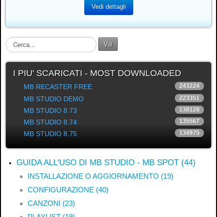
Vedi dettagli
C
Vai
e
r
c
I PIU' SCARICATI - MOST DOWNLOADED
a
243224
MB RECASTER FREE
.
223351
MB STUDIO DEMO
.
.
138128
MB STUDIO 8.73
135567
MB STUDIO 8.74
134975
MB STUDIO 8.75
GUIDA ALL'USO DI MB STUDIO - MB SPOT (44)
INSTALLAZIONE O AGGIORNAMENTO (19)
CONFIGURAZIONE (40)
CANZONI (23)
PLAYLIST (19)